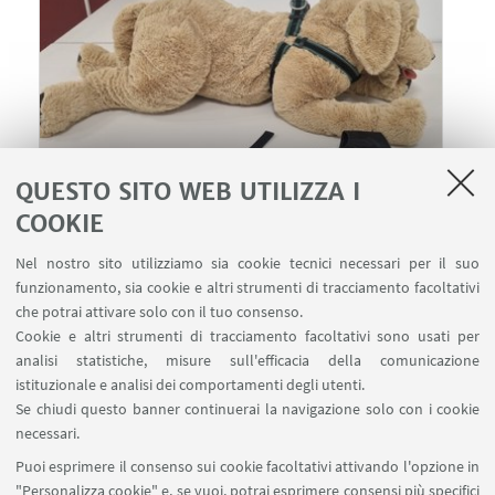
QUESTO SITO WEB UTILIZZA I
COOKIE
26
FEBBRAIO
2026
dalle 14:00 alle 17:00
DATA:
Nel nostro sito utilizziamo sia cookie tecnici necessari per il suo
funzionamento, sia cookie e altri strumenti di tracciamento facoltativi
Clinical Skills Lab
LUOGO:
che potrai attivare solo con il tuo consenso.
Esercitazione
TIPO:
Cookie e altri strumenti di tracciamento facoltativi sono usati per
analisi statistiche, misure sull'efficacia della comunicazione
istituzionale e analisi dei comportamenti degli utenti.
Se chiudi questo banner continuerai la navigazione solo con i cookie
necessari.
Puoi esprimere il consenso sui cookie facoltativi attivando l'opzione in
DIMEVET, Via Tolara di Sopra 50, 40064 Ozzano
"Personalizza cookie" e, se vuoi, potrai esprimere consensi più specifici