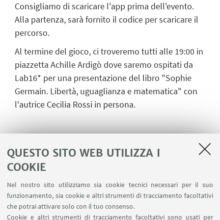
Consigliamo di scaricare l'app prima dell'evento.
Alla partenza, sarà fornito il codice per scaricare il
percorso.
Al termine del gioco, ci troveremo tutti alle 19:00 in
piazzetta Achille Ardigò dove saremo ospitati da
Lab16* per una presentazione del libro "Sophie
Germain. Libertà, uguaglianza e matematica" con
l'autrice Cecilia Rossi in persona.
*Eventuali consumazioni presso Lab16 sono a
QUESTO SITO WEB UTILIZZA I
carico dei partecipanti.
COOKIE
Nel nostro sito utilizziamo sia cookie tecnici necessari per il suo
funzionamento, sia cookie e altri strumenti di tracciamento facoltativi
Passeggiata matematica a squadre con
che potrai attivare solo con il tuo consenso.
MathCityMap
Cookie e altri strumenti di tracciamento facoltativi sono usati per