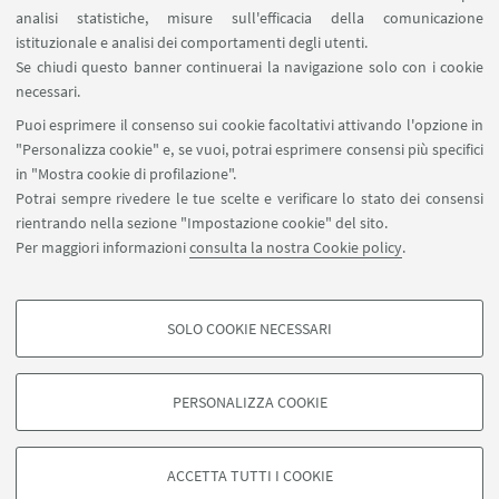
analisi statistiche, misure sull'efficacia della comunicazione
istituzionale e analisi dei comportamenti degli utenti.
Se chiudi questo banner continuerai la navigazione solo con i cookie
necessari.
Puoi esprimere il consenso sui cookie facoltativi attivando l'opzione in
"Personalizza cookie" e, se vuoi, potrai esprimere consensi più specifici
in "Mostra cookie di profilazione".
Potrai sempre rivedere le tue scelte e verificare lo stato dei consensi
rientrando nella sezione "Impostazione cookie" del sito.
Per maggiori informazioni
consulta la nostra Cookie policy
.
Guarda su YouTube
SOLO COOKIE NECESSARI
COOKIE DI PROFILAZIONE - FACOLTATIVI
Si tratta di cookie utilizzati per analizzare le caratteristiche della navigazione
PERSONALIZZA COOKIE
degli utenti, creare profili in base al loro comportamento sul sito, per analisi
di marketing.
©Copyright 2026 - ALMA MATER STUDIORUM - Università di
Mostra cookie di profilazione
Bologna - Via Zamboni, 33 - 40126 Bologna - PI: 01131710376 -
ACCETTA TUTTI I COOKIE
CF: 80007010376 -
Privacy
-
Note legali
-
Impostazioni Cookie