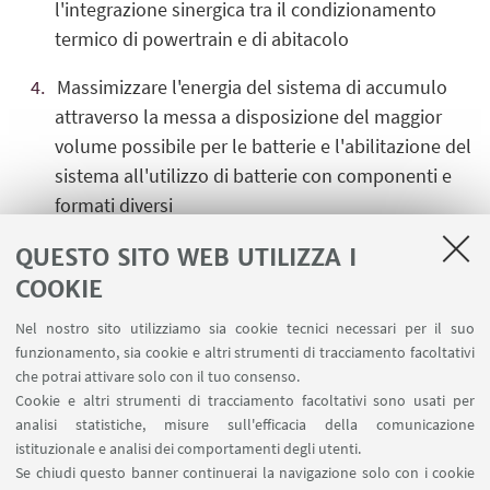
l'integrazione sinergica tra il condizionamento
termico di powertrain e di abitacolo
Massimizzare l'energia del sistema di accumulo
attraverso la messa a disposizione del maggior
volume possibile per le batterie e l'abilitazione del
sistema all'utilizzo di batterie con componenti e
formati diversi
Facilitare l'installazione del powertrain sul veicolo
QUESTO SITO WEB UTILIZZA I
e incrementare la sua sicurezza intrinseca,
COOKIE
attraverso la creazione di un sistema
Nel nostro sito utilizziamo sia cookie tecnici necessari per il suo
meccanicamente compatto, totalmente integrato
funzionamento, sia cookie e altri strumenti di tracciamento facoltativi
dal punto di vista elettrico e funzionale
che potrai attivare solo con il tuo consenso.
Cookie e altri strumenti di tracciamento facoltativi sono usati per
Massimizzare l'interazione uomo-macchina
analisi statistiche, misure sull'efficacia della comunicazione
attraverso elevati comfort e percezione della guida
istituzionale e analisi dei comportamenti degli utenti.
Se chiudi questo banner continuerai la navigazione solo con i cookie
attraverso l'implementazione di interfacce utente