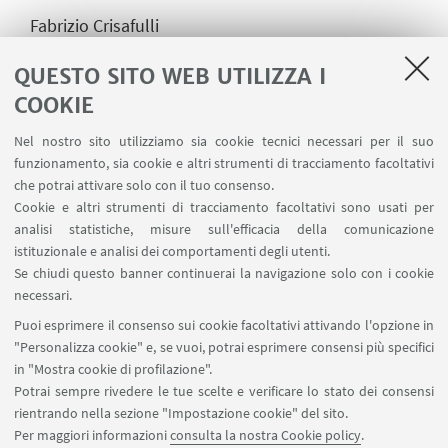
Fabrizio Crisafulli
Genius Loci Performance
QUESTO SITO WEB UTILIZZA I
Intelfade APS
COOKIE
O Thiasos TeatroNatura
Nel nostro sito utilizziamo sia cookie tecnici necessari per il suo
funzionamento, sia cookie e altri strumenti di tracciamento facoltativi
Teatro delle Ariette
che potrai attivare solo con il tuo consenso.
Cookie e altri strumenti di tracciamento facoltativi sono usati per
Teatro delle Selve
analisi statistiche, misure sull'efficacia della comunicazione
istituzionale e analisi dei comportamenti degli utenti.
Teatro dell'Orsa
Se chiudi questo banner continuerai la navigazione solo con i cookie
Teatro Selvatico
necessari.
Puoi esprimere il consenso sui cookie facoltativi attivando l'opzione in
Ultimabaret
"Personalizza cookie" e, se vuoi, potrai esprimere consensi più specifici
in "Mostra cookie di profilazione".
Potrai sempre rivedere le tue scelte e verificare lo stato dei consensi
rientrando nella sezione "Impostazione cookie" del sito.
MAPPA
Per maggiori informazioni
consulta la nostra Cookie policy
.