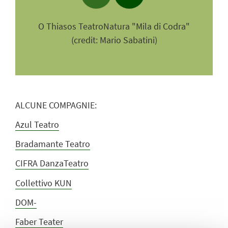
O Thiasos TeatroNatura "Mila di Codra"
O T
(credit: Mario Sabatini)
ALCUNE COMPAGNIE:
Azul Teatro
Bradamante Teatro
CIFRA DanzaTeatro
Collettivo KUN
DOM-
Faber Teater