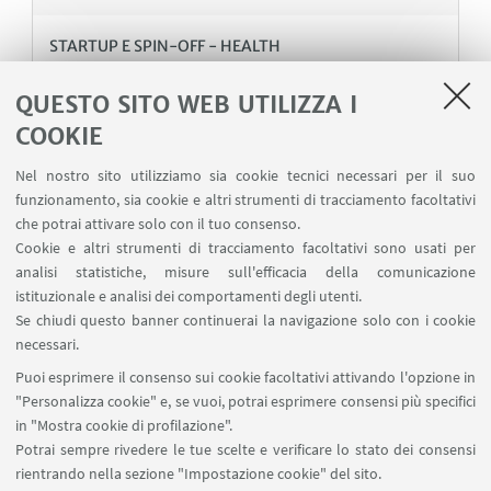
STARTUP E SPIN-OFF - HEALTH
Studium Genetics
QUESTO SITO WEB UTILIZZA I
Sviluppo di metodi di diagnosi precoce e predittivi
di prognosi nel settore dell’oncologia molecolare,
COOKIE
con particolare riguardo al carcinoma del cavo
Nel nostro sito utilizziamo sia cookie tecnici necessari per il suo
orale
funzionamento, sia cookie e altri strumenti di tracciamento facoltativi
che potrai attivare solo con il tuo consenso.
Cookie e altri strumenti di tracciamento facoltativi sono usati per
analisi statistiche, misure sull'efficacia della comunicazione
istituzionale e analisi dei comportamenti degli utenti.
Se chiudi questo banner continuerai la navigazione solo con i cookie
2
3
1
necessari.
Successivi
Puoi esprimere il consenso sui cookie facoltativi attivando l'opzione in
12
"Personalizza cookie" e, se vuoi, potrai esprimere consensi più specifici
elementi
in "Mostra cookie di profilazione".
»
Potrai sempre rivedere le tue scelte e verificare lo stato dei consensi
rientrando nella sezione "Impostazione cookie" del sito.
startupday@unibo.it