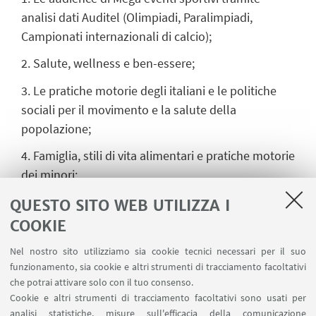
analisi dati Auditel (Olimpiadi, Paralimpiadi,
Campionati internazionali di calcio);
2. Salute, wellness e ben-essere;
3. Le pratiche motorie degli italiani e le politiche
sociali per il movimento e la salute della
popolazione;
4. Famiglia, stili di vita alimentari e pratiche motorie
dei minori;
5. Corpo e sport: moda, consumi, nuove
QUESTO SITO WEB UTILIZZA I
dipendenze;
COOKIE
6. Educazione del corpo tra Oriente e Occidente;
Nel nostro sito utilizziamo sia cookie tecnici necessari per il suo
funzionamento, sia cookie e altri strumenti di tracciamento facoltativi
7. Associazionismo sportivo, volontariato,
che potrai attivare solo con il tuo consenso.
cittadinanza;
Cookie e altri strumenti di tracciamento facoltativi sono usati per
analisi statistiche, misure sull'efficacia della comunicazione