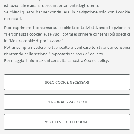
8. Sport e religione;
istituzionale e analisi dei comportamenti degli utenti.
Se chiudi questo banner continuerai la navigazione solo con i cookie
9. Sport e migrazioni
necessari.
10. Sport e Social Media (Fitness, Wellness,
Puoi esprimere il consenso sui cookie facoltativi attivando l'opzione in
Quantified-self)
"Personalizza cookie" e, se vuoi, potrai esprimere consensi più specifici
in "Mostra cookie di profilazione".
Potrai sempre rivedere le tue scelte e verificare lo stato dei consensi
rientrando nella sezione "Impostazione cookie" del sito.
Per maggiori informazioni
consulta la nostra Cookie policy
.
SOLO COOKIE NECESSARI
Seguici su:
COOKIE DI PROFILAZIONE - FACOLTATIVI
Si tratta di cookie utilizzati per analizzare le caratteristiche della navigazione
PERSONALIZZA COOKIE
degli utenti, creare profili in base al loro comportamento sul sito, per analisi
di marketing.
©Copyright 2026 - ALMA MATER STUDIORUM - Università di
Mostra cookie di profilazione
Bologna - Via Zamboni, 33 - 40126 Bologna - PI: 01131710376 -
ACCETTA TUTTI I COOKIE
CF: 80007010376 -
Privacy
-
Note legali
-
Impostazioni Cookie
Google/Youtube Video