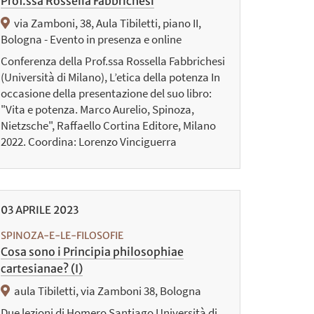
Prof.ssa Rossella Fabbrichesi
via Zamboni, 38, Aula Tibiletti, piano II,
Bologna - Evento in presenza e online
Conferenza della Prof.ssa Rossella Fabbrichesi
(Università di Milano), L’etica della potenza In
occasione della presentazione del suo libro:
"Vita e potenza. Marco Aurelio, Spinoza,
Nietzsche", Raffaello Cortina Editore, Milano
2022. Coordina: Lorenzo Vinciguerra
03
APRILE
2023
SPINOZA-E-LE-FILOSOFIE
Cosa sono i Principia philosophiae
cartesianae? (I)
aula Tibiletti, via Zamboni 38, Bologna
Due lezioni di Homero Santiago Università di