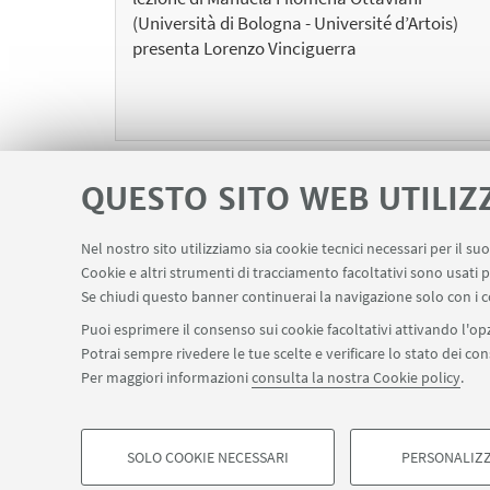
(Università di Bologna - Université d’Artois)
presenta Lorenzo Vinciguerra
QUESTO SITO WEB UTILIZ
Nel nostro sito utilizziamo sia cookie tecnici necessari per il s
Cookie e altri strumenti di tracciamento facoltativi sono usati p
Se chiudi questo banner continuerai la navigazione solo con i c
Puoi esprimere il consenso sui cookie facoltativi attivando l'opz
Potrai sempre rivedere le tue scelte e verificare lo stato dei c
Per maggiori informazioni
consulta la nostra Cookie policy
.
SOLO COOKIE NECESSARI
PERSONALIZZ
©Copyright 2026 - ALMA MATER STUDIORUM - Università 
COOKIE DI PROFILAZIONE - FACOLTATIVI