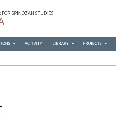
 FOR SPINOZAN STUDIES
A
TIONS
ACTIVITY
LIBRARY
PROJECTS
APRI
APRI
APRI
SOTTOMENÙ
SOTTOMENÙ
SOTT