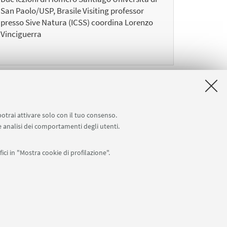
San Paolo/USP, Brasile Visiting professor
presso Sive Natura (ICSS) coordina Lorenzo
Vinciguerra
potrai attivare solo con il tuo consenso.
cessivi
 e analisi dei comportamenti degli utenti.
menti
ici in "Mostra cookie di profilazione".
0007010376 -
Privacy
-
Note legali
-
Impostazioni Cookie
I