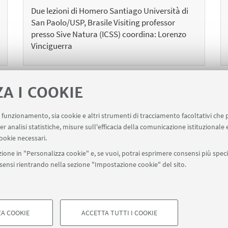
Due lezioni di Homero Santiago Università di
San Paolo/USP, Brasile Visiting professor
presso Sive Natura (ICSS) coordina: Lorenzo
Vinciguerra
ZA I COOKIE
1
4
5
6
8
9
...
7
uo funzionamento, sia cookie e altri strumenti di tracciamento facoltativi che 
«
Suc
er analisi statistiche, misure sull'efficacia della comunicazione istituzionale
Precedenti
12
ookie necessari.
12
ele
elementi
»
ione in "Personalizza cookie" e, se vuoi, potrai esprimere consensi più specif
onsensi rientrando nella sezione "Impostazione cookie" del sito.
filo.sivenatura@unibo.it
Contatti
A COOKIE
ACCETTA TUTTI I COOKIE
di Bologna - Via Zamboni, 33 - 40126 Bologna - PI: 01131710376 - CF: 8
COOKIE TECNICI - NECESSAR