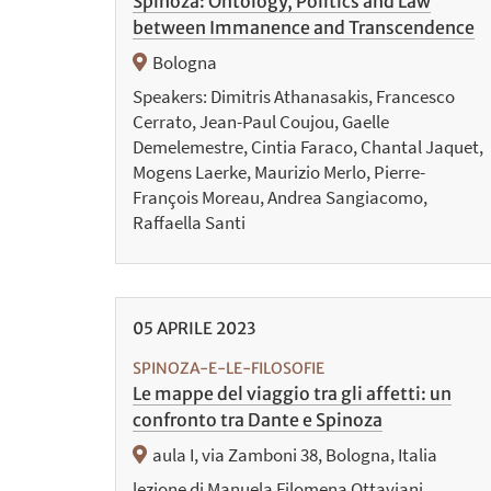
Spinoza: Ontology, Politics and Law
between Immanence and Transcendence
Bologna
Speakers: Dimitris Athanasakis, Francesco
Cerrato, Jean-Paul Coujou, Gaelle
Demelemestre, Cintia Faraco, Chantal Jaquet,
Mogens Laerke, Maurizio Merlo, Pierre-
François Moreau, Andrea Sangiacomo,
Raffaella Santi
05
APRILE
2023
SPINOZA-E-LE-FILOSOFIE
Le mappe del viaggio tra gli affetti: un
confronto tra Dante e Spinoza
aula I, via Zamboni 38, Bologna, Italia
lezione di Manuela Filomena Ottaviani