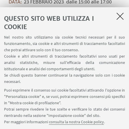
23
FEBBRAIO
2023
dalle 15:00 alle 17:00
DATA:
aula Mondolfo, via Zamboni 38, Bologna
LUOGO:
QUESTO SITO WEB UTILIZZA I
corpo-mente-affetti
TIPO:
COOKIE
Guarda su YouTube
Nel nostro sito utilizziamo sia cookie tecnici necessari per il suo
funzionamento, sia cookie e altri strumenti di tracciamento facoltativi
che potrai attivare solo con il tuo consenso.
Cookie e altri strumenti di tracciamento facoltativi sono usati per
analisi statistiche, misure sull'efficacia della comunicazione
istituzionale e analisi dei comportamenti degli utenti.
Se chiudi questo banner continuerai la navigazione solo con i cookie
necessari.
Puoi esprimere il consenso sui cookie facoltativi attivando l'opzione in
"Personalizza cookie" e, se vuoi, potrai esprimere consensi più specifici
in "Mostra cookie di profilazione".
Potrai sempre rivedere le tue scelte e verificare lo stato dei consensi
rientrando nella sezione "Impostazione cookie" del sito.
Per maggiori informazioni
consulta la nostra Cookie policy
.