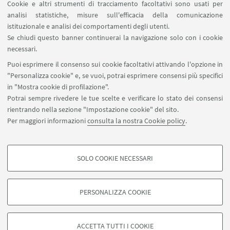
9791254772065
Cookie e altri strumenti di tracciamento facoltativi sono usati per
analisi statistiche, misure sull'efficacia della comunicazione
istituzionale e analisi dei comportamenti degli utenti.
Se chiudi questo banner continuerai la navigazione solo con i cookie
IL TESTO IN PDF
necessari.
Recensione
[ .pdf 175Kb ]
Puoi esprimere il consenso sui cookie facoltativi attivando l'opzione in
"Personalizza cookie" e, se vuoi, potrai esprimere consensi più specifici
in "Mostra cookie di profilazione".
Potrai sempre rivedere le tue scelte e verificare lo stato dei consensi
rientrando nella sezione "Impostazione cookie" del sito.
Per maggiori informazioni
consulta la nostra Cookie policy
.
filo.sivenatura@unibo.it
SOLO COOKIE NECESSARI
Contatti
COOKIE DI PROFILAZIONE - FACOLTATIVI
Si tratta di cookie utilizzati per analizzare le caratteristiche della navigazione
PERSONALIZZA COOKIE
degli utenti, creare profili in base al loro comportamento sul sito, per analisi
di marketing.
©Copyright 2026 - ALMA MATER STUDIORUM - Università di
Mostra cookie di profilazione
Bologna - Via Zamboni, 33 - 40126 Bologna - PI: 01131710376 -
ACCETTA TUTTI I COOKIE