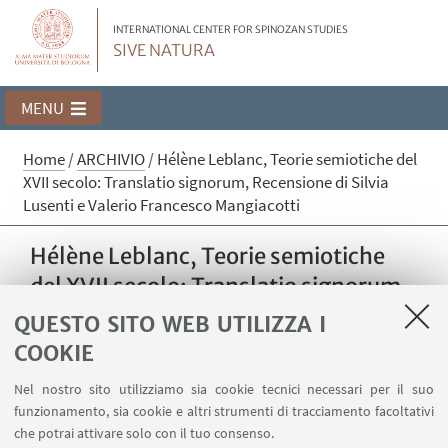
INTERNATIONAL CENTER FOR SPINOZAN STUDIES
SIVE NATURA
MENU
Home
/
ARCHIVIO
/
Hélène Leblanc, Teorie semiotiche del
XVII secolo: Translatio signorum, Recensione di Silvia
Lusenti e Valerio Francesco Mangiacotti
Hélène Leblanc, Teorie semiotiche
del XVII secolo: Translatio signorum,
Recensione di Silvia Lusenti e Valerio
QUESTO SITO WEB UTILIZZA I
Francesco Mangiacotti
COOKIE
Hélène Leblanc, Teorie semiotiche del XVII
Nel nostro sito utilizziamo sia cookie tecnici necessari per il suo
secolo: translatio signorum (Bologna
funzionamento, sia cookie e altri strumenti di tracciamento facoltativi
University Press: Bologna, 2023), 277 p., ISBN:
che potrai attivare solo con il tuo consenso.