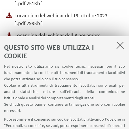
[ .pdf 251Kb ]
Locandina del webinar del 19 ottobre 2023
[ .pdf 299Kb ]
Locandina del webinar dell'8 novembre
2023
QUESTO SITO WEB UTILIZZA I
[ .pdf 322Kb ]
COOKIE
Locandina del webinar del 5 dicembre 2023
Nel nostro sito utilizziamo sia cookie tecnici necessari per il suo
[ .pdf 372Kb ]
funzionamento, sia cookie e altri strumenti di tracciamento facoltativi
che potrai attivare solo con il tuo consenso.
Locandina del webinar del 28 novembre
Cookie e altri strumenti di tracciamento facoltativi sono usati per
2024
analisi statistiche, misure sull'efficacia della comunicazione
[ .pdf 229Kb ]
istituzionale e analisi dei comportamenti degli utenti.
Se chiudi questo banner continuerai la navigazione solo con i cookie
Locandina del webinar del 5 dicembre 2024
necessari.
[ .pdf 201Kb ]
Puoi esprimere il consenso sui cookie facoltativi attivando l'opzione in
"Personalizza cookie" e, se vuoi, potrai esprimere consensi più specifici