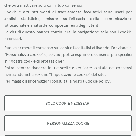
che potrai attivare solo con il tuo consenso.
Cookie e altri strumenti di tracciamento facoltativi sono usati per
analisi statistiche, misure sull'efficacia della comunicazione
istituzionale e analisi dei comportamenti degli utenti.
Se chiudi questo banner continuerai la navigazione solo con i cookie
necessari.
Puoi esprimere il consenso sui cookie facoltativi attivando l'opzione in
"Personalizza cookie" e, se vuoi, potrai esprimere consensi più specifici
in "Mostra cookie di profilazione".
Potrai sempre rivedere le tue scelte e verificare lo stato dei consensi
rientrando nella sezione "Impostazione cookie" del sito.
Per maggiori informazioni
consulta la nostra Cookie policy
.
SOLO COOKIE NECESSARI
COOKIE DI PROFILAZIONE - FACOLTATIVI
Si tratta di cookie utilizzati per analizzare le caratteristiche della navigazione
PERSONALIZZA COOKIE
degli utenti, creare profili in base al loro comportamento sul sito, per analisi
di marketing.
©Copyright 2026 - ALMA MATER STUDIORUM - Università di