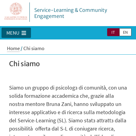
Service-Learning & Community
Engagement
IT
EN
MENU
Home
/
Chi siamo
Chi siamo
Siamo un gruppo di psicolog
ɜ
di comunità, con una
solida formazione accademica che, grazie alla
nostra mentore Bruna Zani, hanno sviluppato un
interesse applicativo e di ricerca sulla metodologia
del Service-Learning (SL). Siamo stat
ɜ
attratt
ɜ
dalla
possibilità offerta dal S-L di coniugare ricerca,