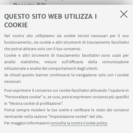
Docente di SL
QUESTO SITO WEB UTILIZZA I
COOKIE
CONTATTI
Nel nostro sito utilizziamo sia cookie tecnici necessari per il suo
funzionamento, sia cookie e altri strumenti di tracciamento facoltativi
Cinzia Albanesi
che potrai attivare solo con il tuo consenso.
Cookie e altri strumenti di tracciamento facoltativi sono usati per
viale europa 115
analisi statistiche, misure sull'efficacia della comunicazione
+390547338517
istituzionale e analisi dei comportamenti degli utenti.
Se chiudi questo banner continuerai la navigazione solo con i cookie
Scrivi una mail
necessari.
cinzia.albanesi
Puoi esprimere il consenso sui cookie facoltativi attivando l'opzione in
"Personalizza cookie" e, se vuoi, potrai esprimere consensi più specifici
in "Mostra cookie di profilazione".
Laboratorio di Psicologia di
Potrai sempre rivedere le tue scelte e verificare lo stato dei consensi
Comunità
rientrando nella sezione "Impostazione cookie" del sito.
Per maggiori informazioni
consulta la nostra Cookie policy
.
Scrivi una mail