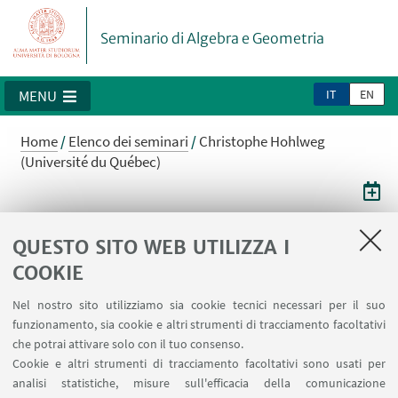
Seminario di Algebra e Geometria
IT
EN
MENU
Home
/
Elenco dei seminari
/
Christophe Hohlweg
(Université du Québec)
Christophe Hohlweg (Université du
QUESTO SITO WEB UTILIZZA I
Québec)
COOKIE
Shi arrangement and low element
Nel nostro sito utilizziamo sia cookie tecnici necessari per il suo
funzionamento, sia cookie e altri strumenti di tracciamento facoltativi
che potrai attivare solo con il tuo consenso.
30
MARZO
2023
dalle 11:15 alle 13:00
DATA:
Cookie e altri strumenti di tracciamento facoltativi sono usati per
Seminario II, ore 11:15
analisi statistiche, misure sull'efficacia della comunicazione
LUOGO: