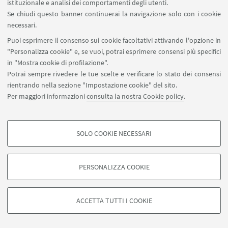
istituzionale e analisi dei comportamenti degli utenti.
Se chiudi questo banner continuerai la navigazione solo con i cookie
necessari.
Puoi esprimere il consenso sui cookie facoltativi attivando l'opzione in
"Personalizza cookie" e, se vuoi, potrai esprimere consensi più specifici
in "Mostra cookie di profilazione".
Potrai sempre rivedere le tue scelte e verificare lo stato dei consensi
rientrando nella sezione "Impostazione cookie" del sito.
Per maggiori informazioni
consulta la nostra Cookie policy
.
SOLO COOKIE NECESSARI
COOKIE DI PROFILAZIONE - FACOLTATIVI
Si tratta di cookie utilizzati per analizzare le caratteristiche della navigazione
PERSONALIZZA COOKIE
degli utenti, creare profili in base al loro comportamento sul sito, per analisi
di marketing.
©Copyright 2026 - ALMA MATER STUDIORUM - Università di
Mostra cookie di profilazione
Bologna - Via Zamboni, 33 - 40126 Bologna - PI: 01131710376 -
ACCETTA TUTTI I COOKIE
CF: 80007010376 -
Privacy
-
Note legali
-
Impostazioni Cookie
Google/Youtube Video