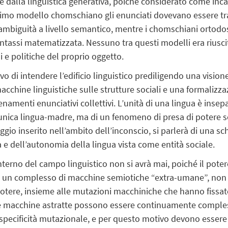
dalla linguistica generativa, poiché considerato come incapa
primo modello chomschiano gli enunciati dovevano essere tr
ambiguità a livello semantico, mentre i chomschiani ortodo
ntassi matematizzata. Nessuno tra questi modelli era rius
i e politiche del proprio oggetto.
 di intendere l’edificio linguistico
prediligendo una visione
cchine linguistiche sulle strutture sociali e una formalizzaz
namenti enunciativi collettivi. L’unità di una lingua è insep
n’unica lingua-madre, ma di un fenomeno di presa di potere 
aggio inserito nell’ambito dell’inconscio, si parlerà di una s
à e dell’autonomia della lingua vista come entità sociale.
’interno del campo linguistico non si avrà mai, poiché il pot
he un complesso di macchine semiotiche “extra-umane”, non 
i potere, insieme alle mutazioni macchiniche che hanno fiss
e le macchine astratte possono essere continuamente comple
pecificità mutazionale, e per questo motivo devono essere