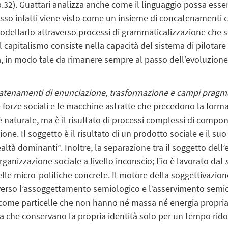
p.32). Guattari analizza anche come il linguaggio possa esse
esso infatti viene visto come un insieme di concatenamenti co
modellarlo attraverso processi di grammaticalizzazione che s
el capitalismo consiste nella capacità del sistema di pilotare
 in modo tale da rimanere sempre al passo dell’evoluzione, a
tenamenti di enunciazione, trasformazione e campi pragma
forze sociali e le macchine astratte che precedono la form
naturale, ma è il risultato di processi complessi di compon
ne. Il soggetto è il risultato di un prodotto sociale
e il su
ltà dominanti”. Inoltre, la separazione tra il soggetto dell’
rganizzazione sociale a livello inconscio; l’io è lavorato dal
lle micro-politiche concrete. Il motore della soggettivazione
raverso l’assoggettamento semiologico e l’asservimento semi
o come particelle che non hanno né massa né energia propri
ria che conservano la propria identità solo per un tempo rido