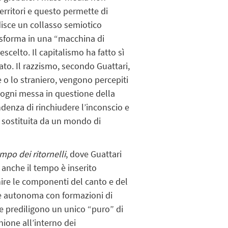
erritori
e questo permette di
sce un collasso semiotico
asforma in una “macchina di
scelto. Il capitalismo ha fatto sì
zato. Il razzismo, secondo Guattari,
e o lo straniero, vengono percepiti
 ogni messa in questione della
endenza di rinchiudere l’inconscio e
 sostituita da un mondo di
empo dei ritornelli
, dove
Guattari
anche il tempo è inserito
nire le componenti del canto e del
ne autonoma con formazioni di
 e prediligono un unico “puro” di
ione all’interno dei