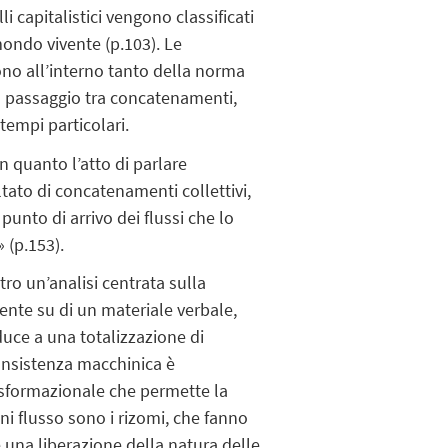
i capitalistici vengono classificati
mondo vivente (p.103). Le
iono all’interno tanto della norma
il passaggio tra concatenamenti,
tempi particolari.
n quanto l’atto di parlare
tato di concatenamenti collettivi,
 punto di arrivo dei flussi che lo
 (p.153).
ro un’analisi centrata sulla
nte su di un materiale verbale,
uce a una totalizzazione di
consistenza macchinica è
rasformazionale che permette la
gni flusso sono i rizomi, che fanno
una liberazione della natura delle