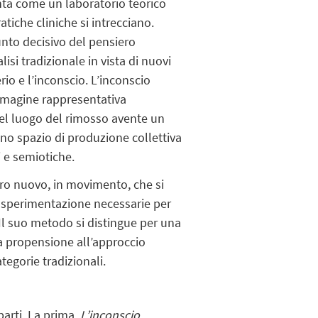
nta come un laboratorio teorico
ratiche cliniche si intrecciano.
nto decisivo del pensiero
lisi tradizionale in vista di nuovi
rio e l’inconscio. L’inconscio
mmagine rappresentativa
 del luogo del rimosso avente un
uno spazio di produzione collettiva
i e semiotiche.
ero nuovo, in movimento, che si
a sperimentazione necessarie per
Il suo metodo si distingue per una
na propensione all’approccio
tegorie tradizionali.
parti. La prima,
L’inconscio