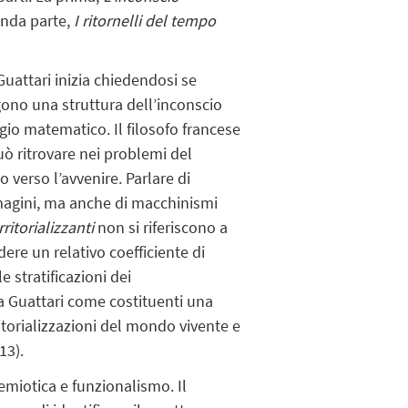
conda parte,
I ritornelli del tempo
Guattari inizia chiedendosi se
gono una struttura dell’inconscio
gio matematico. Il filosofo francese
uò ritrovare nei problemi del
 verso l’avvenire. Parlare di
magini, ma anche di macchinismi
ritorializzanti
non si riferiscono a
re un relativo coefficiente di
e stratificazioni dei
 Guattari come costituenti una
itorializzazioni del mondo vivente e
13).
emiotica e funzionalismo. Il