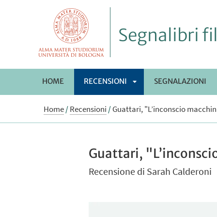
Segnalibri fi
HOME
RECENSIONI
SEGNALAZIONI
APRI
Home
/
Recensioni
/
Guattari, "L’inconscio macchini
SOTTOMENÙ
Guattari, "L’inconsci
Recensione di Sarah Calderoni