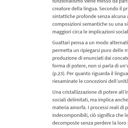
funzionalismo viene messo da parte 
creatore della lingua. Secondo il 
sintattiche profonde senza alcuna 
composizioni semantiche su una si
maggiori circa le implicazioni social
Guattari pensa a un modo alternativo
permetta un ripiegarsi puro delle ma
produzione di enunciati dai concate
forma di potere, non si parla di u
(p.23). Per quanto riguarda il lingu
riesaminate le concezioni dell’unit
Una cristallizzazione di potere all
sociali delimitati, ma implica anc
materia amorfa. I processi reali d
indecomponibili, ciò significa ch
decomposte senza perdere la loro s