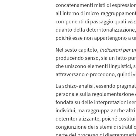
concatenamenti misti di espressione. 
all’interno di micro-raggruppamenti
componenti di passaggio quali
vis
quanto della deterritorializzazion
poiché esse non appartengono a uno
Nel sesto capitolo,
Indicatori per u
producendo senso, sia un fatto pura
che uniscono elementi linguistici, so
attraversano e precedono, quindi «il
La schizo-analisi, essendo pragmati
persona e sulla regolamentazione 
fondata su delle interpretazioni s
individui, ma raggruppa anche altri
deterritorializzante, poiché costit
congiunzione dei sistemi di stratifi
parte del processo di diagrammatiz