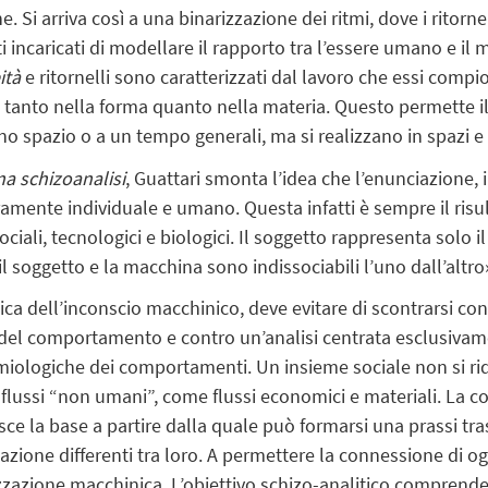
Si arriva così a una binarizzazione dei ritmi, dove i ritornell
 incaricati di modellare il rapporto tra l’essere umano e il 
eità
e ritornelli sono caratterizzati dal lavoro che essi comp
e, tanto nella forma quanto nella materia. Questo permette 
 spazio o a un tempo generali, ma si realizzano in spazi e 
na schizoanalisi
, Guattari smonta l’idea che l’enunciazione, i
mente individuale e umano. Questa infatti è sempre il risul
ciali, tecnologici e biologici. Il soggetto rappresenta solo il
 soggetto e la macchina sono indissociabili l’uno dall’altro»
ca dell’inconscio macchinico, deve evitare di scontrarsi cont
del comportamento e contro un’analisi centrata esclusivame
emiologiche dei comportamenti. Un insieme sociale non si rid
 flussi “non umani”, come flussi economici e materiali. La 
uisce la base a partire dalla quale può formarsi una prassi t
cazione differenti tra loro. A permettere la connessione di o
zazione macchinica. L’obiettivo schizo-analitico comprende 