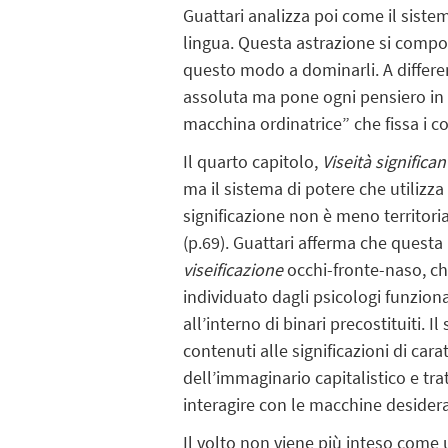
Guattari analizza poi come il sistema
lingua. Questa astrazione si compor
questo modo a dominarli. A differen
assoluta ma pone ogni pensiero in 
macchina ordinatrice” che fissa i c
Il quarto capitolo,
Viseità significa
ma il sistema di potere che utilizza
significazione non è meno territorial
(p.69). Guattari afferma che questa i
viseificazione
occhi-fronte-naso, che
individuato dagli psicologi funzi
all’interno di binari precostituiti. 
contenuti alle significazioni di ca
dell’immaginario capitalistico e trat
interagire con le macchine desidera
Il volto non viene più inteso come