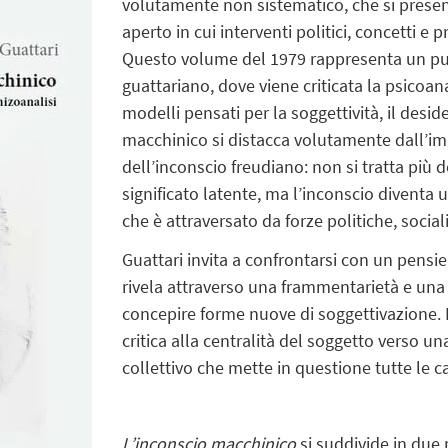
volutamente non sistematico, che si prese
aperto in cui interventi politici, concetti e p
Questo volume del 1979 rappresenta un pu
guattariano, dove viene criticata la psicoana
modelli pensati per la soggettività, il deside
macchinico si distacca volutamente dall’i
dell’inconscio freudiano: non si tratta più
significato latente, ma l’inconscio diventa 
che è attraversato da forze politiche, social
Guattari invita a confrontarsi con un pensi
rivela attraverso una frammentarietà e un
concepire forme nuove di soggettivazione. 
critica alla centralità del soggetto verso u
collettivo che mette in questione tutte le ca
L’inconscio macchinico
si suddivide in due 