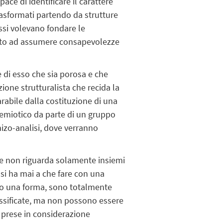
ce di identificare il carattere
asformati partendo da strutture
ssi volevano fondare le
cito ad assumere consapevolezze
 di esso che sia porosa e che
ione strutturalista che recida la
arabile dalla costituzione di una
semiotico da parte di un gruppo
chizo-analisi, dove verranno
ere non riguarda solamente insiemi
si ha mai a che fare con una
ato una forma, sono totalmente
ssificate, ma non possono essere
 prese in considerazione