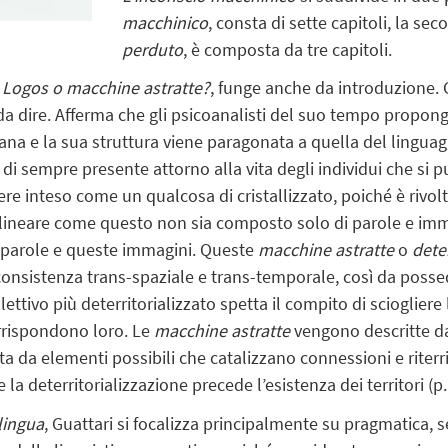
macchinico
, consta di sette capitoli, la se
perduto
, è composta da tre capitoli.
,
Logos o macchine astratte?
, funge anche da introduzione. 
da dire. Afferma che gli psicoanalisti del suo tempo propon
iana e la sua struttura viene paragonata a quella del linguag
i sempre presente attorno alla vita degli individui
che si p
e inteso come un qualcosa di cristallizzato, poiché è rivolto
lineare come questo non sia composto solo di parole e im
e parole e queste immagini. Queste
macchine astratte
o
deter
onsistenza trans-spaziale e trans-temporale, così da possede
tivo più deterritorializzato spetta il compito di sciogliere l
rrispondono loro. Le
macchine astratte
vengono descritte da
a da elementi possibili che catalizzano connessioni e riterr
 la deterritorializzazione precede l’esistenza dei territori (p.
 lingua
, Guattari si focalizza principalmente su pragmatica, s