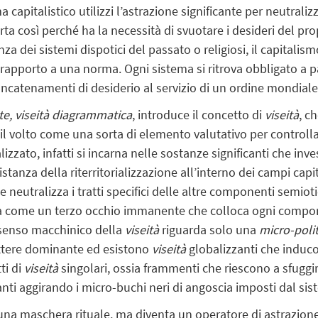
 capitalistico utilizzi l’astrazione significante per neutraliz
ta così perché ha la necessità di svuotare i desideri del pro
za dei sistemi dispotici del passato o religiosi, il capital
rapporto a una norma. Ogni sistema si ritrova obbligato a 
oncatenamenti di desiderio al servizio di un ordine mondiale
nte, viseità diagrammatica
, introduce il concetto di
viseità
, c
 il volto come una sorta di elemento valutativo per controllar
izzato, infatti si incarna nelle sostanze significanti che inv
stanza della riterritorializzazione all’interno dei campi capit
 neutralizza i tratti specifici delle altre componenti semio
ona come un terzo occhio immanente
che colloca ogni compor
Il senso macchinico della
viseità
riguarda solo una
micro-polit
rattere dominante ed
esistono
viseità
globalizzanti che induco
ti di
viseità
singolari, ossia frammenti che riescono a sfuggir
nti aggirando i micro-buchi neri di angoscia imposti dal sis
 una maschera rituale, ma diventa un operatore di astrazio