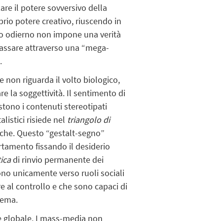
zare il potere sovversivo della
prio potere creativo, riuscendo in
ismo odierno non impone una verità
passare attraverso una “mega-
.
he non riguarda il volto biologico,
e la soggettività. Il sentimento di
estono i contenuti stereotipati
alistici risiede nel
triangolo di
tiche. Questo “gestalt-segno”
tamento fissando il desiderio
ica
di rinvio permanente dei
no unicamente verso ruoli sociali
e al controllo e che sono capaci di
tema.
ne globale. I mass-media non