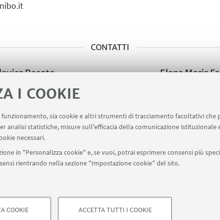
ibo.it
CONTATTI
ovica Rosato
Elena Maria F
crivi una mail
Scrivi una ma
ZA I COOKIE
uo funzionamento, sia cookie e altri strumenti di tracciamento facoltativi che 
er analisi statistiche, misure sull'efficacia della comunicazione istituzionale
ookie necessari.
ione in "Personalizza cookie" e, se vuoi, potrai esprimere consensi più specif
onsensi rientrando nella sezione "Impostazione cookie" del sito.
A COOKIE
ACCETTA TUTTI I COOKIE
di Bologna - Via Zamboni, 33 - 40126 Bologna - PI: 01131710376 - CF: 8