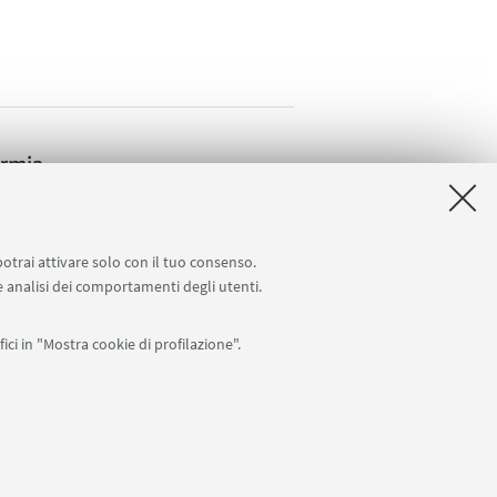
ormia
il
potrai attivare solo con il tuo consenso.
 e analisi dei comportamenti degli utenti.
ici in "Mostra cookie di profilazione".
Seguici su:
0007010376 -
Privacy
-
Note legali
-
Impostazioni Cookie