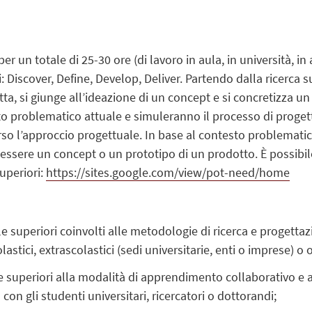
per un totale di 25-30 ore (di lavoro in aula, in università, i
Discover, Define, Develop, Deliver. Partendo dalla ricerca s
etta, si giunge all’ideazione di un concept e si concretizza u
o problematico attuale e simuleranno il processo di progett
rso l’approccio progettuale. In base al contesto problemati
 essere un concept o un prototipo di un prodotto. È possibile 
Superiori:
https://sites.google.com/view/pot-need/home
le superiori coinvolti alle metodologie di ricerca e progetta
lastici, extrascolastici (sedi universitarie, enti o imprese) o 
ole superiori alla modalità di apprendimento collaborativo e 
con gli studenti universitari, ricercatori o dottorandi;