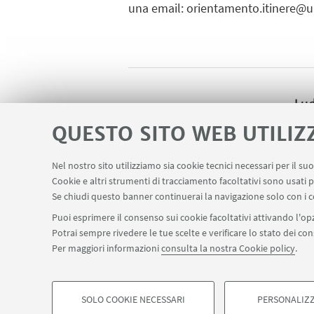
una
email
:
orientamento.itinere@un
Lud
S
QUESTO SITO WEB UTILIZ
Nel nostro sito utilizziamo sia cookie tecnici necessari per il s
Cookie e altri strumenti di tracciamento facoltativi sono usati p
Se chiudi questo banner continuerai la navigazione solo con i c
Puoi esprimere il consenso sui cookie facoltativi attivando l'opz
Potrai sempre rivedere le tue scelte e verificare lo stato dei c
Per maggiori informazioni
consulta la nostra Cookie policy
.
SOLO COOKIE NECESSARI
PERSONALIZZ
©Copyright 2026 - ALMA MATER STUDIORUM - Università 