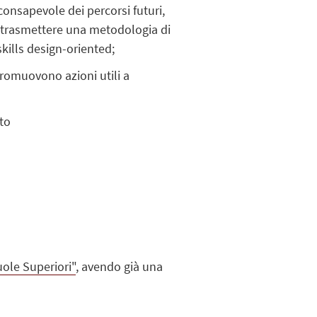
 consapevole dei percorsi futuri,
di trasmettere una metodologia di
skills design-oriented;
 promuovono azioni utili a
tto
ole Superiori"
, avendo già una