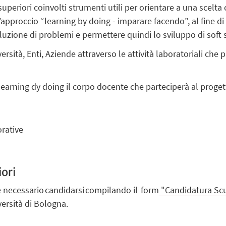
 superiori coinvolti strumenti utili per orientare a una scelta
l’approccio “learning by doing - imparare facendo”, al fine 
oluzione di problemi e permettere quindi lo sviluppo di soft 
versità, Enti, Aziende attraverso le attività laboratoriali che
learning dy doing il corpo docente che parteciperà al proge
orative
ori
 è necessario candidarsi compilando il form
"Candidatura Scu
ersità di Bologna.