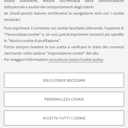
Scrivi una mail
analisi statistiche, misure sull'efficacia della comunicazione
istituzionale e analisi dei comportamenti degli utenti.
Se chiudi questo banner continuerai la navigazione solo con i cookie
necessari.
Puoi esprimere il consenso sui cookie facoltativi attivando l'opzione in
CONTATTI
"Personalizza cookie" e, se vuoi, potrai esprimere consensi più specifici
in "Mostra cookie di profilazione".
Potrai sempre rivedere le tue scelte e verificare lo stato dei consensi
rientrando nella sezione "Impostazione cookie" del sito.
Per maggiori informazioni
consulta la nostra Cookie policy
.
SOLO COOKIE NECESSARI
Seguici su:
COOKIE DI PROFILAZIONE - FACOLTATIVI
Si tratta di cookie utilizzati per analizzare le caratteristiche della navigazione
PERSONALIZZA COOKIE
degli utenti, creare profili in base al loro comportamento sul sito, per analisi
di marketing.
©Copyright 2026 - ALMA MATER STUDIORUM - Università di
Mostra cookie di profilazione
Bologna - Via Zamboni, 33 - 40126 Bologna - PI: 01131710376 -
ACCETTA TUTTI I COOKIE
CF: 80007010376 -
Privacy
-
Note legali
-
Impostazioni Cookie
Google/Youtube Video