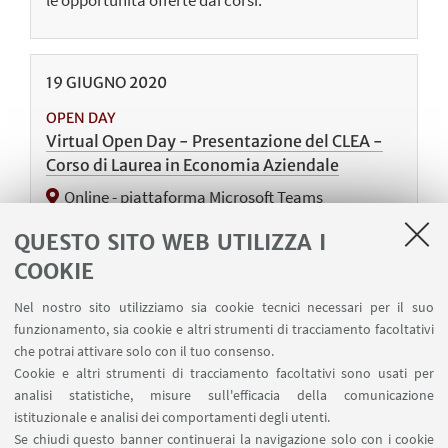
le opportunità offerte dai corsi.
19
GIUGNO
2020
OPEN DAY
Virtual Open Day - Presentazione del CLEA -
Corso di Laurea in Economia Aziendale
Online - piattaforma Microsoft Teams
Il Coordinatore del Corso incontra gli studenti per
QUESTO SITO WEB UTILIZZA I
presentare loro il Corso di Laurea in Economia
COOKIE
Aziendale. In particolare verranno illustrati gli
sbocchi professionali, l'articolazione del corso, i
Nel nostro sito utilizziamo sia cookie tecnici necessari per il suo
suoi aspetti distintivi, attraverso dati e narrazioni
funzionamento, sia cookie e altri strumenti di tracciamento facoltativi
di casi di eccellenza.
che potrai attivare solo con il tuo consenso.
Cookie e altri strumenti di tracciamento facoltativi sono usati per
analisi statistiche, misure sull'efficacia della comunicazione
istituzionale e analisi dei comportamenti degli utenti.
Se chiudi questo banner continuerai la navigazione solo con i cookie