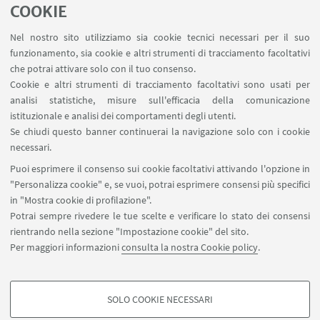
COOKIE
Se devi sostenere il TOLC partecipa al webinar di
AlmaMathematica dove assieme a una docente
Nel nostro sito utilizziamo sia cookie tecnici necessari per il suo
svolgerai esercizi sugli argomenti principali in
funzionamento, sia cookie e altri strumenti di tracciamento facoltativi
comune nel TOLC-E, TOLC-F e TOLC-I
che potrai attivare solo con il tuo consenso.
Cookie e altri strumenti di tracciamento facoltativi sono usati per
analisi statistiche, misure sull'efficacia della comunicazione
istituzionale e analisi dei comportamenti degli utenti.
Se chiudi questo banner continuerai la navigazione solo con i cookie
1
67
68
69
...
70
necessari.
«
Puoi esprimere il consenso sui cookie facoltativi attivando l'opzione in
Precedenti
"Personalizza cookie" e, se vuoi, potrai esprimere consensi più specifici
71
72
73
76
...
12
in "Mostra cookie di profilazione".
elementi
Successivi
Potrai sempre rivedere le tue scelte e verificare lo stato dei consensi
12
rientrando nella sezione "Impostazione cookie" del sito.
elementi
Per maggiori informazioni
consulta la nostra Cookie policy
.
»
SOLO COOKIE NECESSARI
Seguici su:
COOKIE DI PROFILAZIONE - FACOLTATIVI