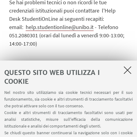
Se hai problemi tecnici o non ricordi le tue
credenziali istituzionali puoi contattare l'Help
Desk StudentiOnLine ai seguenti recapiti:
email:
help.studentionline@unibo.it
- Telefono
051.2080301 (orari dal lunedì a venerdì 9:00-13:00;
14:00-17:00)
Step 2 : Registrati
QUESTO SITO WEB UTILIZZA I
Utilizzando le credenziali di Ateneo
COOKIE
(
username@studio.unibo.it
+ password) potrai
Nel nostro sito utilizziamo sia cookie tecnici necessari per il suo
iscriverti compilando la scheda di registrazione
funzionamento, sia cookie e altri strumenti di tracciamento facoltativi
all'iniziativa. Una volta che ti sarai registrata/o
che potrai attivare solo con il tuo consenso.
riceverai le informazioni utili a partecipare.
Cookie e altri strumenti di tracciamento facoltativi sono usati per
analisi statistiche, misure sull'efficacia della comunicazione
istituzionale e analisi dei comportamenti degli utenti.
Se chiudi questo banner continuerai la navigazione solo con i cookie