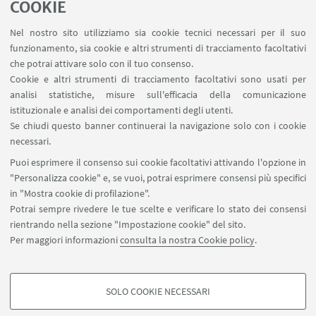
COOKIE
Nel nostro sito utilizziamo sia cookie tecnici necessari per il suo
Guarda su YouTube
funzionamento, sia cookie e altri strumenti di tracciamento facoltativi
che potrai attivare solo con il tuo consenso.
Cookie e altri strumenti di tracciamento facoltativi sono usati per
analisi statistiche, misure sull'efficacia della comunicazione
IN EVIDENZA
istituzionale e analisi dei comportamenti degli utenti.
Se chiudi questo banner continuerai la navigazione solo con i cookie
Pagina di Stefano Medas su Academia.edu
necessari.
Sito web di Stefano Medas su Unibo.it
Puoi esprimere il consenso sui cookie facoltativi attivando l'opzione in
"Personalizza cookie" e, se vuoi, potrai esprimere consensi più specifici
Locandina_Stefano Medas
[ .pdf 169Kb ]
in "Mostra cookie di profilazione".
Potrai sempre rivedere le tue scelte e verificare lo stato dei consensi
rientrando nella sezione "Impostazione cookie" del sito.
Per maggiori informazioni
consulta la nostra Cookie policy
.
scuolasuperiore@unibo.it
SOLO COOKIE NECESSARI
COOKIE DI PROFILAZIONE - FACOLTATIVI