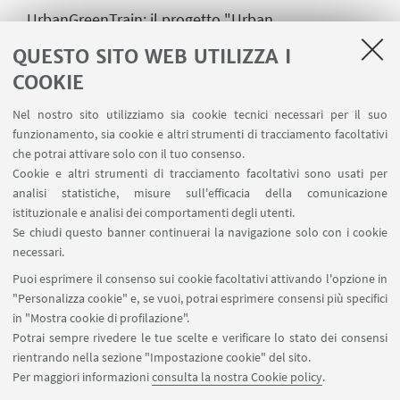
UrbanGreenTrain
: il progetto "Urban
Green
Education
for
Enterprising
Agricultural
Innov
QUESTO SITO WEB UTILIZZA I
ation"
(Erasmus+ KA2; 2015-2017) ha come
COOKIE
obbiettivo la creazione di un curriculum di
istruzione superiore sull'imprenditoria
Nel nostro sito utilizziamo sia cookie tecnici necessari per il suo
funzionamento, sia cookie e altri strumenti di tracciamento facoltativi
nell'agricoltura urbana. I partner del progetto sono
che potrai attivare solo con il tuo consenso.
in
in Italia
Cookie e altri strumenti di tracciamento facoltativi sono usati per
(
Steps
,
Horticity
,
MammutFilm
,
GrowThePlanet
),
analisi statistiche, misure sull'efficacia della comunicazione
Francia (
Agreenium
,
Vegepolys
), Germania
istituzionale e analisi dei comportamenti degli utenti.
Se chiudi questo banner continuerai la navigazione solo con i cookie
(Università di Scienze Applicate della
Westfalia
del
necessari.
Sud,
Hei-
Tro
) e Paesi Bassi (RUAF)
.
Puoi esprimere il consenso sui cookie facoltativi attivando l'opzione in
"Personalizza cookie" e, se vuoi, potrai esprimere consensi più specifici
in "Mostra cookie di profilazione".
Potrai sempre rivedere le tue scelte e verificare lo stato dei consensi
rientrando nella sezione "Impostazione cookie" del sito.
Per maggiori informazioni
consulta la nostra Cookie policy
.