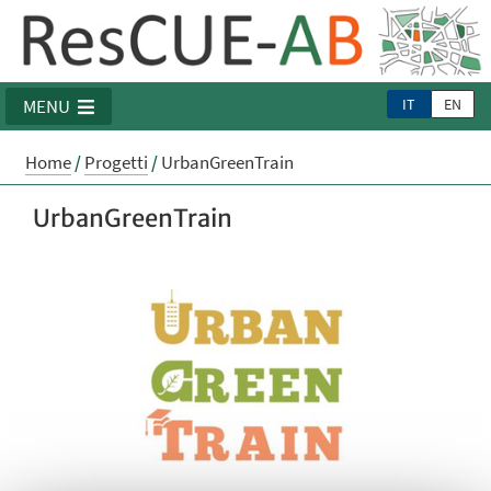
IT
EN
MENU
Home
/
Progetti
/
UrbanGreenTrain
UrbanGreenTrain