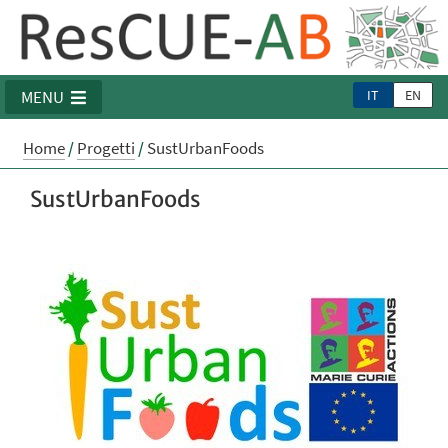
IT
EN
MENU
Home
/
Progetti
/
SustUrbanFoods
SustUrbanFoods