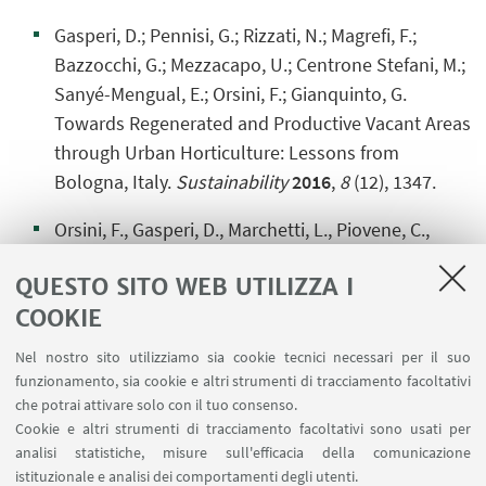
Gasperi, D.; Pennisi, G.; Rizzati, N.; Magrefi, F.;
Bazzocchi, G.; Mezzacapo, U.; Centrone Stefani, M.;
Sanyé-Mengual, E.; Orsini, F.; Gianquinto, G.
Towards Regenerated and Productive Vacant Areas
through Urban Horticulture: Lessons from
Bologna, Italy.
Sustainability
2016
,
8
(12), 1347.
Orsini, F., Gasperi, D., Marchetti, L., Piovene, C.,
Draghetti, S., Ramazzotti, S., Bazzocchi, G.,
QUESTO SITO WEB UTILIZZA I
Gianquinto, G. Exploring the Production Capacity of
COOKIE
Rooftop Gardens (RTGs) in Urban Agriculture: The
Potential Impact on Food and Nutrition Security,
Nel nostro sito utilizziamo sia cookie tecnici necessari per il suo
Biodiversity and Other Ecosystem Services in the
funzionamento, sia cookie e altri strumenti di tracciamento facoltativi
City of Bologna (2014).
Food Security
,
6
(6), 781–
che potrai attivare solo con il tuo consenso.
Cookie e altri strumenti di tracciamento facoltativi sono usati per
792.
analisi statistiche, misure sull'efficacia della comunicazione
istituzionale e analisi dei comportamenti degli utenti.
Antisari, L. V., Orsini, F., Marchetti, L., Vianello, G.,