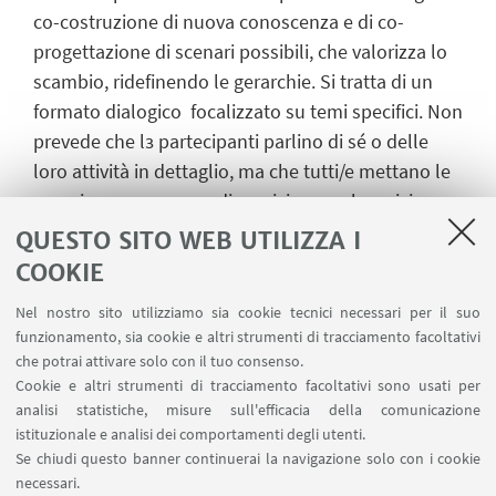
co-costruzione di nuova conoscenza e di co-
progettazione di scenari possibili, che valorizza lo
scambio, ridefinendo le gerarchie. Si tratta di un
formato dialogico focalizzato su temi specifici. Non
prevede che l
ɜ
partecipanti parlino di sé o delle
loro attività in dettaglio, ma che tutti/e mettano le
proprie conoscenze a disposizione e al servizio
della riflessione sul tema. Ciò che si intende
QUESTO SITO WEB UTILIZZA I
sviluppare infatti è una riflessione a più voci sulle
COOKIE
tematiche proposte.
Nel nostro sito utilizziamo sia cookie tecnici necessari per il suo
funzionamento, sia cookie e altri strumenti di tracciamento facoltativi
che potrai attivare solo con il tuo consenso.
IN EVIDENZA
Cookie e altri strumenti di tracciamento facoltativi sono usati per
analisi statistiche, misure sull'efficacia della comunicazione
Il libro degl3 stakeholders
[ .pdf 4947Kb ]
istituzionale e analisi dei comportamenti degli utenti.
Se chiudi questo banner continuerai la navigazione solo con i cookie
Chi sono e in che modo si occupano di contrasto
necessari.
al cambiamento climatico le persone che hanno