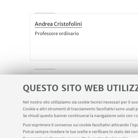
Andrea Cristofolini
Professore ordinario
Fabio Ragazzi
QUESTO SITO WEB UTILIZ
Dottorando
Tutor didattico
Nel nostro sito utilizziamo sia cookie tecnici necessari per il s
Cookie e altri strumenti di tracciamento facoltativi sono usati p
Se chiudi questo banner continuerai la navigazione solo con i c
Puoi esprimere il consenso sui cookie facoltativi attivando l'opz
Potrai sempre rivedere le tue scelte e verificare lo stato dei c