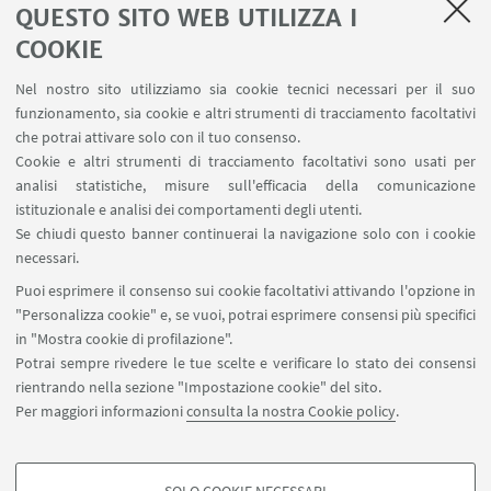
Ingresso libero
.
QUESTO SITO WEB UTILIZZA I
COOKIE
Nel nostro sito utilizziamo sia cookie tecnici necessari per il suo
IN EVIDENZA
funzionamento, sia cookie e altri strumenti di tracciamento facoltativi
che potrai attivare solo con il tuo consenso.
Generazioni la ricerca incontra la città ed.
Cookie e altri strumenti di tracciamento facoltativi sono usati per
2026
analisi statistiche, misure sull'efficacia della comunicazione
[ .pdf 1287Kb ]
istituzionale e analisi dei comportamenti degli utenti.
Se chiudi questo banner continuerai la navigazione solo con i cookie
necessari.
Puoi esprimere il consenso sui cookie facoltativi attivando l'opzione in
"Personalizza cookie" e, se vuoi, potrai esprimere consensi più specifici
in "Mostra cookie di profilazione".
Potrai sempre rivedere le tue scelte e verificare lo stato dei consensi
Ufficio Divulgazione scientifica - Settore Global and
rientrando nella sezione "Impostazione cookie" del sito.
Local Engagement - Area Innovazione
Per maggiori informazioni
consulta la nostra Cookie policy
.
arin.divulgazionescientifica@unibo.it