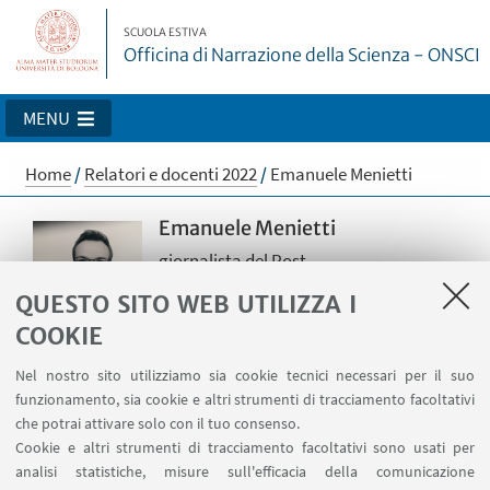
SCUOLA ESTIVA
Officina di Narrazione della Scienza - ONSCI
MENU
Home
/
Relatori e docenti 2022
/
Emanuele Menietti
Emanuele Menietti
giornalista del Post
È giornalista del
Post
dalla sua
QUESTO SITO WEB UTILIZZA I
fondazione nel 2010 e ha collaborato
COOKIE
con diverse testate. Scrive soprattutto
di scienza, tecnologia, nuovi media ed
Nel nostro sito utilizziamo sia cookie tecnici necessari per il suo
è appassionato di Spazio. Con i suoi
funzionamento, sia cookie e altri strumenti di tracciamento facoltativi
articoli, incontri e lezioni ha
che potrai attivare solo con il tuo consenso.
raccontato e smontato falsi miti e
Cookie e altri strumenti di tracciamento facoltativi sono usati per
teorie del complotto, dal caso Stamina
analisi statistiche, misure sull'efficacia della comunicazione