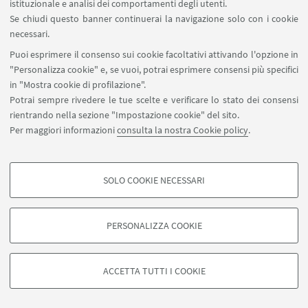
istituzionale e analisi dei comportamenti degli utenti.
all'attuale pandemia, passando per le
Se chiudi questo banner continuerai la navigazione solo con i cookie
campagne contro i vaccini. Da due
necessari.
anni cura l'apprezzata e seguita
newsletter sul coronavirus del Post.
Puoi esprimere il consenso sui cookie facoltativi attivando l'opzione in
Insieme a Beatrice Mautino conduce il
"Personalizza cookie" e, se vuoi, potrai esprimere consensi più specifici
podcast del
Post
"Ci vuole una
in "Mostra cookie di profilazione".
scienza".
Potrai sempre rivedere le tue scelte e verificare lo stato dei consensi
rientrando nella sezione "Impostazione cookie" del sito.
Per maggiori informazioni
consulta la nostra Cookie policy
.
SOLO COOKIE NECESSARI
COOKIE DI PROFILAZIONE - FACOLTATIVI
Si tratta di cookie utilizzati per analizzare le caratteristiche della navigazione
PERSONALIZZA COOKIE
degli utenti, creare profili in base al loro comportamento sul sito, per analisi
di marketing.
©Copyright 2026 - ALMA MATER STUDIORUM - Università di
Mostra cookie di profilazione
Bologna - Via Zamboni, 33 - 40126 Bologna - PI: 01131710376 -
ACCETTA TUTTI I COOKIE
CF: 80007010376 -
Privacy
-
Note legali
-
Impostazioni Cookie
Google/Youtube Video