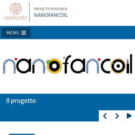
PROGETTO DI RICERCA
NANOFANCOIL
MENU
Il progetto
Le attività
I partner
I risultati
Play