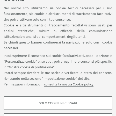
dell'approccio
privacy-by-design
.
Nel nostro sito utilizziamo sia cookie tecnici necessari per il suo
Durata del progetto
funzionamento, sia cookie e altri strumenti di tracciamento facoltativi
che potrai attivare solo con il tuo consenso.
24 mesi
Cookie e altri strumenti di tracciamento facoltativi sono usati per
analisi statistiche, misure sull'efficacia della comunicazione
Key words
istituzionale e analisi dei comportamenti degli utenti.
Se chiudi questo banner continuerai la navigazione solo con i cookie
DNA phenotyping
necessari.
Inquadramento normativo
Puoi esprimere il consenso sui cookie facoltativi attivando l'opzione in
"Personalizza cookie" e, se vuoi, potrai esprimere consensi più specifici
Sicurezza sociale
in "Mostra cookie di profilazione".
Potrai sempre rivedere le tue scelte e verificare lo stato dei consensi
Diritti umani e discriminazione
rientrando nella sezione "Impostazione cookie" del sito.
Per maggiori informazioni
consulta la nostra Cookie policy
.
Sfide etiche e sociali
SOLO COOKIE NECESSARI
COOKIE DI PROFILAZIONE - FACOLTATIVI