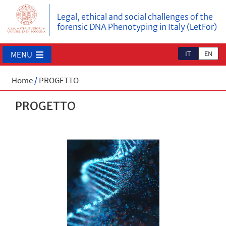
Legal, ethical and social challenges of the
forensic DNA Phenotyping in Italy (LetFor)
IT
EN
MENU
Home
/
PROGETTO
PROGETTO