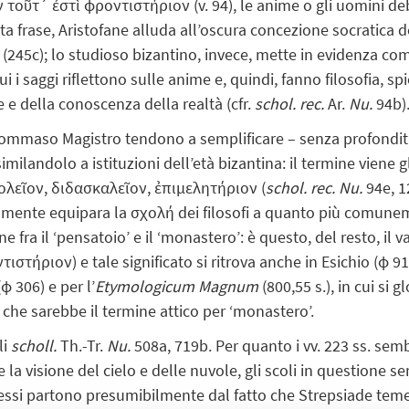
 τοῦτ᾽ ἐστὶ φροντιστήριον (v. 94), le anime o gli uomini de
esta frase, Aristofane alluda all’oscura concezione socratica 
o
(245c); lo studioso bizantino, invece, mette in evidenza com
i i saggi riflettono sulle anime e, quindi, fanno filosofia, sp
te e della conoscenza della realtà (cfr.
schol. rec.
Ar.
Nu.
94b)
di Tommaso Magistro tendono a semplificare – senza profondità
ilandolo a istituzioni dell’età bizantina: il termine viene
ολεῖον, διδασκαλεῖον, ἐπιμελητήριον (
schol. rec. Nu.
94e, 1
tamente equipara la σχολή dei filosofi a quanto più comun
ne fra il ‘pensatoio’ e il ‘monastero’: è questo, del resto, il
ιστήριον) e tale significato si ritrova anche in Esichio (φ 9
(φ 306) e per l’
Etymologicum Magnum
(800,55 s.), in cui si
he sarebbe il termine attico per ‘monastero’.
li
scholl.
Th.-Tr.
Nu.
508a, 719b. Per quanto i vv. 223 ss. semb
 la visione del cielo e delle nuvole, gli scoli in questione 
essi partono presumibilmente dal fatto che Strepsiade tem