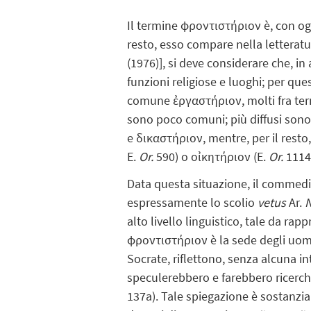
Il termine φροντιστήριον è, con ogni
resto, esso compare nella letteratur
(1976)], si deve considerare che, i
funzioni religiose e luoghi; per que
comune ἐργαστήριον, molti fra ter
sono poco comuni; più diffusi son
e δικαστήριον, mentre, per il resto
E.
Or.
590) o οἰκητήριον (E.
Or.
1114
Data questa situazione, il commed
espressamente lo scolio
vetus
Ar.
alto livello linguistico, tale da ra
φροντιστήριον è la sede degli uomin
Socrate, riflettono, senza alcuna in
speculerebbero e farebbero ricerche 
137a). Tale spiegazione è sostanzi