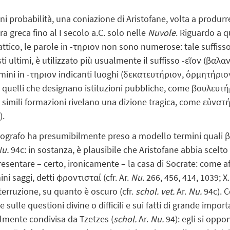
 probabilità, una coniazione di Aristofane, volta a produrre e
a greca fino al I secolo a.C. solo nelle
Nuvole
. Riguardo a 
n attico, le parole in -τηριον non sono numerose: tale suffis
sti ultimi, è utilizzato più usualmente il suffisso -εῖον (βα
mini in -τηριον indicanti luoghi (δεκατευτήριον, ὁρμητήρι
o quelli che designano istituzioni pubbliche, come βουλευ
, simili formazioni rivelano una dizione tragica, come εὐνατ
).
iografo ha presumibilmente preso a modello termini quali
Nu.
94c: in sostanza, è plausibile che Aristofane abbia scel
ppresentare – certo, ironicamente – la casa di Socrate: come a
i saggi, detti φροντισταί (cfr. Ar.
Nu.
266, 456, 414, 1039; X
terruzione, su quanto è oscuro (cfr.
schol. vet.
Ar.
Nu.
94c). C
sulle questioni divine o difficili e sui fatti di grande import
almente condivisa da Tzetzes (
schol.
Ar.
Nu.
94): egli si oppo