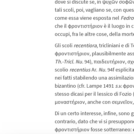
dove si discute se, in ψυχῶν σοφῶν
tali scoli, poi, vagliano se, con qu
come essa viene esposta nel
Fedr
che il φροντιστήριον è il luogo in cu
occupi, fra le altre cose, della mor
Gli scoli
recentiora
, tricliniani e 
φροντιστήριον, plausibilmente assim
Th.-Tricl. Nu.
94), παιδευτήριον, σχ
scolio
recentius
Ar.
Nu.
94f esplici
nei fatti stabilendo una assimilazio
bizantino (cfr. Lampe 1491
s.v.
φροντ
stesso dicasi per il lessico di Fozio 
μοναστήριον, anche con σεμνεῖον, c
Di un certo interesse, infine, sono g
contrario, dato che vi si presuppone
φροντιστήριον fosse sotterraneo: 