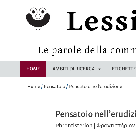
HOME
AMBITI DI RICERCA
ETICHETT
APRI
Home
/
Pensatoio
/
Pensatoio nell’erudizione
SOTTOMENÙ
Pensatoio nell’erudiz
Phrontisterion | Φροντιστήριον