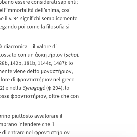
bbano essere considerati sapienti;
dell’immortalità dell’anima, così
e il v. 94 significhi semplicemente
iegando poi come la filosofia si
.
 diacronica – il valore di
 glossato con un ἀσκητήριον (
schol.
28b, 142b, 181b, 1144c, 1487): lo
emente viene detto μοναστήριον,
 valore di φροντιστήριον nel greco
12) e nella
Synagogè
(φ 204); lo
 glossa φροντιστήριον, oltre che con
rino piuttosto avvalorare il
sembrano intendere che il
e di entrare nel φροντιστήριον