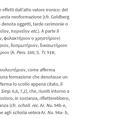
ffetti dall’alto valore ironico: del
questa neoformazione [cfr. Goldberg
so denota oggetti, tarde cerimonie o
λανεῖον, πορνεῖον
etc.
). A parte il
ον, φυλακτήριον o χρηστήριον)
τήριον, δεσμωτήριον, δικαιωτήριον
ήριον (A.
Pers.
160; S.
Tr.
918;
 βουλευτήριον, come afferma
to una formazione che denotasse un
fferma lo scolio appena citato, il
.
Smp.
6,6, 7,2), che, riuniti intorno a
ostoro, in sostanza, rifletterebbero,
anza (cfr.
scholl. rec.
Ar.
Nu.
94b-e,
ne agli
scholia vetera
Ar.
Nu.
94a- b,