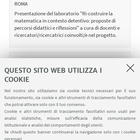
ROMA
Presentazione del laboratorio "Ri-costruire la
matematica in contesto detentivo: proposte di
percorsi didattici e riflessioni" a cura di docenti e
ricercatori/ricercatrici coinvolti/e nel progetto.
27
GENNAIO
2025
QUESTO SITO WEB UTILIZZA I
SEMINARIO
COOKIE
CONNESSIONI - Scuola in carcere: limiti e
opportunità
Nel nostro sito utilizziamo sia cookie tecnici necessari per il suo
Evento online
funzionamento, sia cookie e altri strumenti di tracciamento facoltativi
che potrai attivare solo con il tuo consenso.
Primo incontro di (in)formazione su istruzione,
Cookie e altri strumenti di tracciamento facoltativi sono usati per
normativa e contesto carcerario a cura di
analisi statistiche, misure sull'efficacia della comunicazione
Antonella Catalani (CPIA5 Milano) e Luca
istituzionale e analisi dei comportamenti degli utenti.
Decembrotto (Università di Bologna)
Se chiudi questo banner continuerai la navigazione solo con i cookie
necessari.