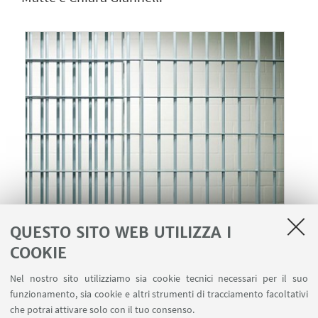
16
APRILE
2020
alle 18:00
DATA:
QUESTO SITO WEB UTILIZZA I
Evento il live streaming su Facebook
LUOGO:
COOKIE
https://www.facebook.com/events/704529423685060/
Nel nostro sito utilizziamo sia cookie tecnici necessari per il suo
Seminari e convegni
TIPO:
funzionamento, sia cookie e altri strumenti di tracciamento facoltativi
che potrai attivare solo con il tuo consenso.