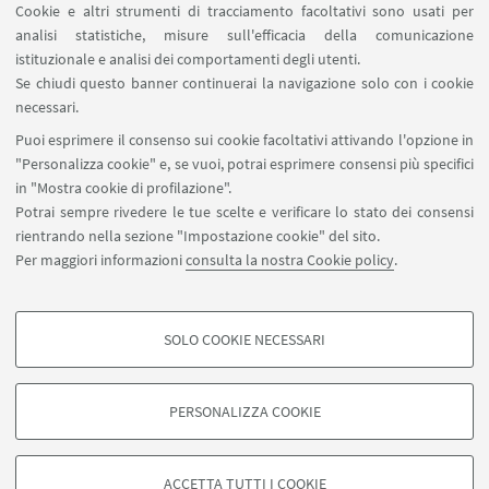
Cookie e altri strumenti di tracciamento facoltativi sono usati per
analisi statistiche, misure sull'efficacia della comunicazione
IN EVIDENZA
istituzionale e analisi dei comportamenti degli utenti.
Se chiudi questo banner continuerai la navigazione solo con i cookie
Maggiori informazioni
necessari.
Puoi esprimere il consenso sui cookie facoltativi attivando l'opzione in
"Personalizza cookie" e, se vuoi, potrai esprimere consensi più specifici
in "Mostra cookie di profilazione".
Potrai sempre rivedere le tue scelte e verificare lo stato dei consensi
rientrando nella sezione "Impostazione cookie" del sito.
via Marsala 49, Bologna 40126
Per maggiori informazioni
consulta la nostra Cookie policy
.
progetti.patrimonioculturale@unibo.it
SOLO COOKIE NECESSARI
Seguici su:
COOKIE DI PROFILAZIONE - FACOLTATIVI
Si tratta di cookie utilizzati per analizzare le caratteristiche della navigazione
PERSONALIZZA COOKIE
degli utenti, creare profili in base al loro comportamento sul sito, per analisi
di marketing.
©Copyright 2026 - ALMA MATER STUDIORUM - Università di
Mostra cookie di profilazione
Bologna - Via Zamboni, 33 - 40126 Bologna - PI: 01131710376 -
ACCETTA TUTTI I COOKIE