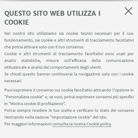
Chiusura per festività pasquali
QUESTO SITO WEB UTILIZZA I
Si avvisa la gentile utenza che la segreteria
COOKIE
dell'Istituto Confucio dell'Università di Bologna
rimarrà chiusa per le festività pasquali dal 3 al 10
Nel nostro sito utilizziamo sia cookie tecnici necessari per il suo
aprile compresi.
funzionamento, sia cookie e altri strumenti di tracciamento facoltativi
che potrai attivare solo con il tuo consenso.
Pubblicato il 31 marzo 2023
Cookie e altri strumenti di tracciamento facoltativi sono usati per
analisi statistiche, misure sull'efficacia della comunicazione
istituzionale e analisi dei comportamenti degli utenti.
Chiusura Natalizia 2022
Se chiudi questo banner continuerai la navigazione solo con i cookie
博洛尼亚大学孔子学院祝你们圣诞快乐！
necessari.
Pubblicato il 21 dicembre 2022
Puoi esprimere il consenso sui cookie facoltativi attivando l'opzione in
"Personalizza cookie" e, se vuoi, potrai esprimere consensi più specifici
in "Mostra cookie di profilazione".
Potrai sempre rivedere le tue scelte e verificare lo stato dei consensi
rientrando nella sezione "Impostazione cookie" del sito.
2
3
4
5
6
7
1
Per maggiori informazioni
consulta la nostra Cookie policy
.
14
...