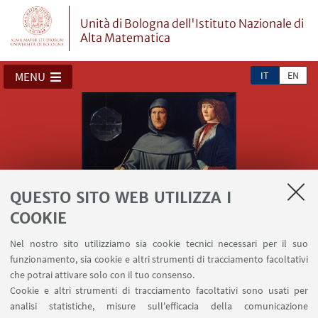
Unità di Bologna dell'Istituto Nazionale di
Alta Matematica
IT
EN
MENU
QUESTO SITO WEB UTILIZZA I
COOKIE
Luca Pacioli
Gerolamo Cardano - Evangelista Torricelli
Bonaventura Cavalieri - Maria Gaetana
Luigi Cremona - Cesare Arzelà
Beppo Levi - Leonida Tonelli
Nel nostro sito utilizziamo sia cookie tecnici necessari per il suo
Agnesi
funzionamento, sia cookie e altri strumenti di tracciamento facoltativi
che potrai attivare solo con il tuo consenso.
Cookie e altri strumenti di tracciamento facoltativi sono usati per
analisi statistiche, misure sull'efficacia della comunicazione
Play