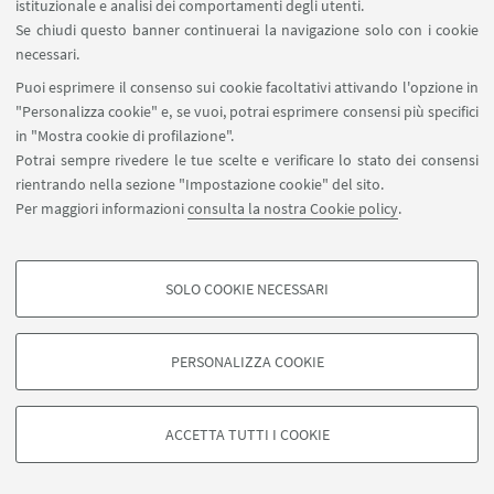
istituzionale e analisi dei comportamenti degli utenti.
Se chiudi questo banner continuerai la navigazione solo con i cookie
_
necessari.
Puoi esprimere il consenso sui cookie facoltativi attivando l'opzione in
"Personalizza cookie" e, se vuoi, potrai esprimere consensi più specifici
in "Mostra cookie di profilazione".
Potrai sempre rivedere le tue scelte e verificare lo stato dei consensi
rientrando nella sezione "Impostazione cookie" del sito.
Per maggiori informazioni
consulta la nostra Cookie policy
.
SOLO COOKIE NECESSARI
COOKIE DI PROFILAZIONE - FACOLTATIVI
Si tratta di cookie utilizzati per analizzare le caratteristiche della navigazione
PERSONALIZZA COOKIE
degli utenti, creare profili in base al loro comportamento sul sito, per analisi
di marketing.
©Copyright 2026 - ALMA MATER STUDIORUM - Università di
Mostra cookie di profilazione
Bologna - Via Zamboni, 33 - 40126 Bologna - PI: 01131710376 -
ACCETTA TUTTI I COOKIE
CF: 80007010376 -
Privacy
-
Note legali
-
Impostazioni Cookie
Google/Youtube Video