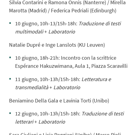
Silvia Contarini e Ramona Onnis (Nanterre) / Mirella
Marotta (Madrid) / Federica Pedriali (Edinburgh)
10 giugno, 10h-13/15h-18h:
Traduzione di testi
multimodali
+
Laboratorio
Natalie Dupré e Inge Lanslots (KU Leuven)
10 giugno, 18h-21h: Incontro con la scrittrice
Espérance Hakuzwimana, Aula 1, Piazza Scaravilli
11 giugno, 10h-13h/15h-18h:
Letteratura e
transmedialità
+
Laboratorio
Beniamino Della Gala e Lavinia Torti (Unibo)
12 giugno
, 10h-13h/15h-18h
:
Traduzione di testi
letterari
+
Laboratorio
Sara Giuliani e Licia Reggiani (Unibo) / Marco Pioli