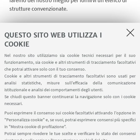
faremo del nostro meglio per fornirvi un elenco di
strutture convenzionate.
Per informazioni più dettagliate sul programma,
QUESTO SITO WEB UTILIZZA I
sul bando e sulla modalità di candidatura visitare
COOKIE
la pagina ufficiale
Nel nostro sito utilizziamo sia cookie tecnici necessari per il suo
UNIBO:
https://www.unibo.it/en/study/phd-
funzionamento, sia cookie e altri strumenti di tracciamento facoltativi
professional-masters-specialisation-schools-and-
che potrai attivare solo con il tuo consenso.
other-programmes/summer-and-winter-
Cookie e altri strumenti di tracciamento facoltativi sono usati per
schools/2025/ilio-italian-literature-international-
analisi statistiche, misure sull'efficacia della comunicazione
istituzionale e analisi dei comportamenti degli utenti.
observatory
Se chiudi questo banner continuerai la navigazione solo con i cookie
necessari.
Puoi esprimere il consenso sui cookie facoltativi attivando l'opzione in
Contatti
"Personalizza cookie" e, se vuoi, potrai esprimere consensi più specifici
Per informazioni specifiche
in "Mostra cookie di profilazione".
Potrai sempre rivedere le tue scelte e verificare lo stato dei consensi
contattare
ficlit.ilio@unibo.it
;
lavinia.torti2@unibo.i