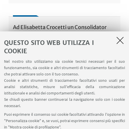
Ad Elisabetta Crocetti un Consolidator
Grant ERC per il progetto IDENTITIES
QUESTO SITO WEB UTILIZZA I
9 Dicembre 2020
COOKIE
Professoressa al Dipartimento di Psicologia
Nel nostro sito utilizziamo sia cookie tecnici necessari per il suo
dell’Università di Bologna, guiderà uno studio
funzionamento, sia cookie e altri strumenti di tracciamento facoltativi
innovativo sui processi di formazione
che potrai attivare solo con il tuo consenso.
dell’identità negli adolescenti in un contesto
Cookie e altri strumenti di tracciamento facoltativi sono usati per
analisi statistiche, misure sull'efficacia della comunicazione
sociale che, a seguito delle dinamiche
istituzionale e analisi dei comportamenti degli utenti.
migratorie, offre una pluralità etnica e culturale
Se chiudi questo banner continuerai la navigazione solo con i cookie
sempre maggiore
necessari.
Puoi esprimere il consenso sui cookie facoltativi attivando l'opzione in
Link articolo
"Personalizza cookie" e, se vuoi, potrai esprimere consensi più specifici
in "Mostra cookie di profilazione".