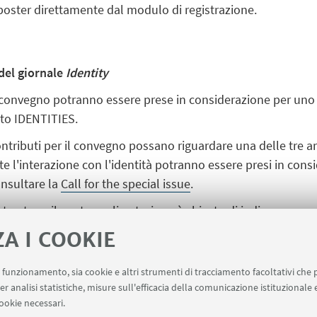
l poster direttamente dal modulo di registrazione.
del
giornale
Identity
l convegno potranno essere prese in considerazione per un
tto IDENTITIES.
ontributi per il convegno possano riguardare una delle tre a
 l'interazione con l'identità potranno essere presi in consi
consultare la
Call for the special issue
.
tract per il poster, agli autori verrà chiesto di indicare se so
 Si precisa che questa opportunità si applica solo a contribut
ZA I COOKIE
 di valutazione presso altre riviste.
uo funzionamento, sia cookie e altri strumenti di tracciamento facoltativi che 
er analisi statistiche, misure sull'efficacia della comunicazione istituzionale
ookie necessari.