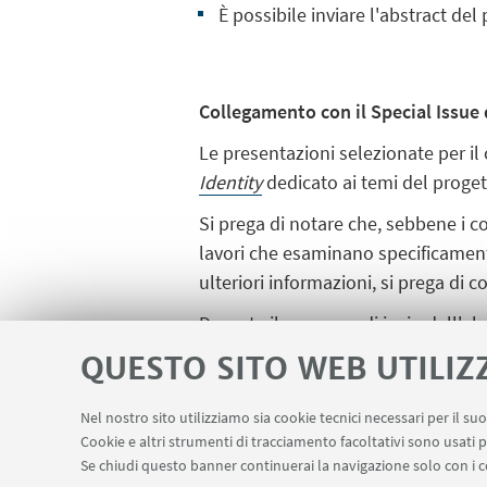
È possibile inviare l'abstract de
Collegamento con il Special Issue 
Le presentazioni selezionate per i
Identity
dedicato ai temi del proge
Si prega di notare che, sebbene i c
lavori che esaminano specificamente
ulteriori informazioni, si prega di 
Durante il processo di invio dell'abs
considerazione per lo special issue.
QUESTO SITO WEB UTILIZ
pubblicati e non attualmente in fase
Nel nostro sito utilizziamo sia cookie tecnici necessari per il s
Cookie e altri strumenti di tracciamento facoltativi sono usati p
Se chiudi questo banner continuerai la navigazione solo con i c