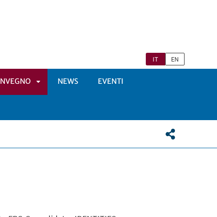
IT
EN
ONVEGNO
NEWS
EVENTI
APRI
ENÙ
SOTTOMENÙ