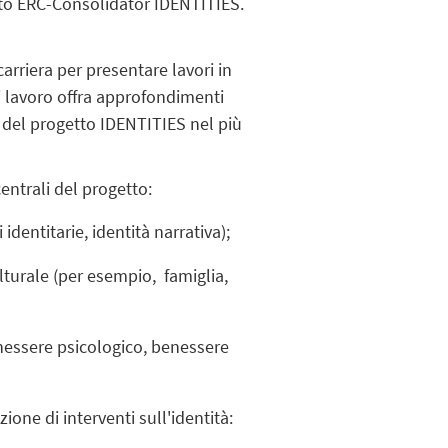
etto ERC-Consolidator IDENTITIES.
carriera per presentare lavori in
ui lavoro offra approfondimenti
o del progetto IDENTITIES nel più
centrali del progetto:
identitarie, identità narrativa);
ulturale
(
per esempio,
famiglia,
nessere psicologico, benessere
ione di interventi sull'identità: