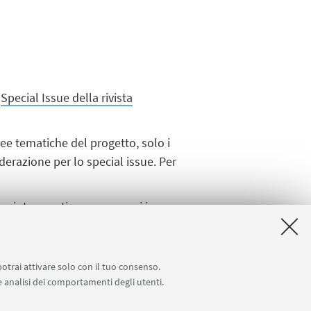
o
Special Issue della rivista
ree tematiche del progetto, solo i
derazione per lo special issue. Per
no interessati a essere presi in
i basati su lavori originali, non
potrai attivare solo con il tuo consenso.
 e analisi dei comportamenti degli utenti.