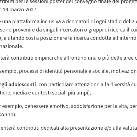
tributi per le sessioni poster del convegno finale del prog
 e 19 marzo 2027.
 una piattaforma inclusiva a ricercatori di ogni stadio della 
sono provenire da singoli ricercatori o gruppi di ricerca il c
 aiutando così a posizionare la ricerca condotta all'intern
nazionale.
iterà contributi empirici che affrontino una o più delle aree 
sempio, processi di identità personale e sociale, motivazioni 
egli adolescenti
, con particolare attenzione alla diversità c
iere, media e contesti sociali più ampi);
r esempio,
benessere emotivo, soddisfazione per la vita, be
 sonno).
enterà contributi dedicati alla presentazione e/o alla valutaz