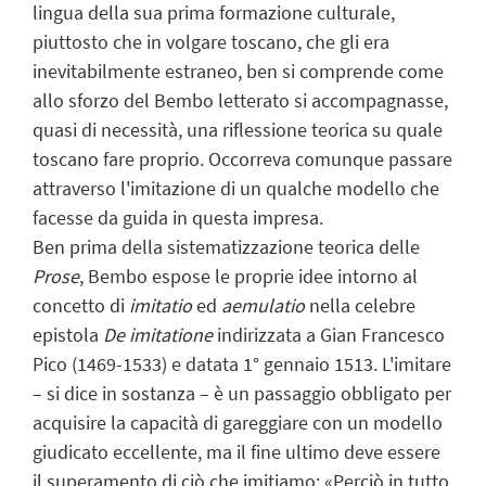
lingua della sua prima formazione culturale,
piuttosto che in volgare toscano, che gli era
inevitabilmente estraneo, ben si comprende come
allo sforzo del Bembo letterato si accompagnasse,
quasi di necessità, una riflessione teorica su quale
toscano fare proprio. Occorreva comunque passare
attraverso l'imitazione di un qualche modello che
facesse da guida in questa impresa.
Ben prima della sistematizzazione teorica delle
Prose
, Bembo espose le proprie idee intorno al
concetto di
imitatio
ed
aemulatio
nella celebre
epistola
De imitatione
indirizzata a Gian Francesco
Pico (1469-1533) e datata 1° gennaio 1513. L'imitare
– si dice in sostanza – è un passaggio obbligato per
acquisire la capacità di gareggiare con un modello
giudicato eccellente, ma il fine ultimo deve essere
il superamento di ciò che imitiamo: «Perciò in tutto