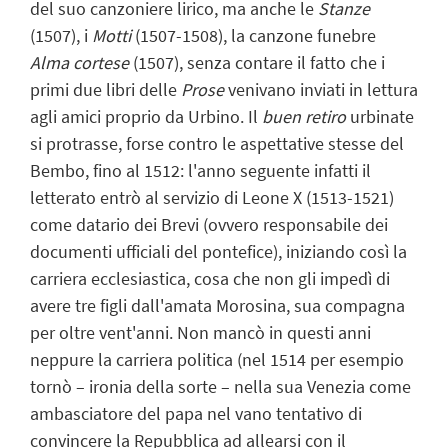
del suo canzoniere lirico, ma anche le
Stanze
(1507), i
Motti
(1507-1508), la canzone funebre
Alma cortese
(1507), senza contare il fatto che i
primi due libri delle
Prose
venivano inviati in lettura
agli amici proprio da Urbino. Il
buen retiro
urbinate
si protrasse, forse contro le aspettative stesse del
Bembo, fino al 1512: l'anno seguente infatti il
letterato entrò al servizio di Leone X (1513-1521)
come datario dei Brevi (ovvero responsabile dei
documenti ufficiali del pontefice), iniziando così la
carriera ecclesiastica, cosa che non gli impedì di
avere tre figli dall'amata Morosina, sua compagna
per oltre vent'anni. Non mancò in questi anni
neppure la carriera politica (nel 1514 per esempio
tornò – ironia della sorte – nella sua Venezia come
ambasciatore del papa nel vano tentativo di
convincere la Repubblica ad allearsi con il