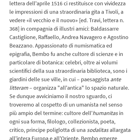
lettera dell'aprile 1516 ci restituisce con vividezza
le impressioni di una straordinaria gita a Tivoli, a
vedere «il vecchio e il nuovo» [ed. Travi, lettera n.
368] in compagnia di illustri amici: Baldassarre
Castiglione, Raffaello, Andrea Navagero e Agostino
Beazzano. Appassionato di numismatica ed
epigrafia, Bembo fu anche cultore di scienze e in
particolare di botanica: celebri, oltre ai volumi
scientifici della sua straordinaria biblioteca, sono i
giardini delle sue ville, in cui – paesaggista
ante
litteram
– organizza "all'antica" lo spazio naturale.
Se dunque avviciniamo il nostro sguardo, ci
troveremo al cospetto di un umanista nel senso
più ampio del termine: cultore dell'
humanitas
in
ogni sua forma, filologo, collezionista, poeta,
critico, principe poliglotta di una
sodalitas
allargata
all'intera Europa e all'Oriente. Bembo emerge