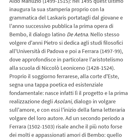
Aldo Manuzio (1499-1515): nel 1495 quest'ultimo
inaugura la sua stamperia proprio con la
grammatica del Laskaris portatagli dal giovane e
l'anno successivo pubblica la prima opera di
Bembo, il dialogo latino
De Aetna
. Nello stesso
volgere d'anni Pietro si dedica agli studi filosofici
all'Università di Padova e poi a Ferrara (1497-99),
dove approfondisce in particolare l'aristotelismo
alla scuola di Niccolò Leoniceno (1428-1524).
Proprio il soggiorno ferrarese, alla corte d'Este,
segna una tappa poetica ed esistenziale
fondamentale: nasce infatti lì il progetto e la prima
realizzazione degli
Asolani
, dialogo in volgare
sull'amore, e con essi l'inizio della fama letteraria
volgare del loro autore. Ad un secondo periodo a
Ferrara (1502-1503) risale anche il più noto forse
dei molti e appassionati amori di Bembo: quello