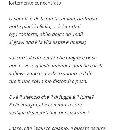
fortemente concentrato.
O sonno, o de la queta, umida, ombrosa
notte placido figlio; o de' mortali
egri conforto, oblio dolce de' mali
sì gravi ond'è la vita aspra e noiosa;
soccorri al core omai, che langue e posa
non have, e queste membra stanche e frali
solleva: a me ten vola, o sonno, e l'ali
tue brune sovra me distendi e posa.
Ov'è 'l silenzio che 'l dì fugge e 'l lume?
E i lievi sogni, che con non secure
vestigia di seguirti han per costume?
Lasso, che 'nvan te chiamo, e queste oscure