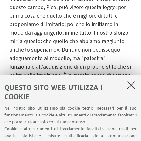
questo campo, Pico, può vigere questa legge: per
prima cosa che quello che è migliore di tutti ci
proponiamo di imitarlo; poi che lo imitiamo in
modo da raggiungerlo; infine tutto il nostro sforzo
miri a questo: che quello che abbiamo raggiunto
anche lo superiamo». Dunque non pedissequo
adeguamento al modello, ma "palestra"
funzionale all'acquisizione di un proprio stile che si
nutra della tradizione. È in questo senso che vanno
interpretati i precetti delle
Prose della volgar
QUESTO SITO WEB UTILIZZA I
lingua
, opera che rappresenta un punto nodale
COOKIE
imprescindibile nello sviluppo storico della nostra
Nel nostro sito utilizziamo sia cookie tecnici necessari per il suo
letteratura.
funzionamento, sia cookie e altri strumenti di tracciamento facoltativi
Il testo, che uscì a stampa nel 1525 (all'anno
che potrai attivare solo con il tuo consenso.
precedente risale il manoscritto di dedica al papa),
Cookie e altri strumenti di tracciamento facoltativi sono usati per
è costruito – come già gli
Asolani
– in forma
analisi statistiche, misure sull'efficacia della comunicazione