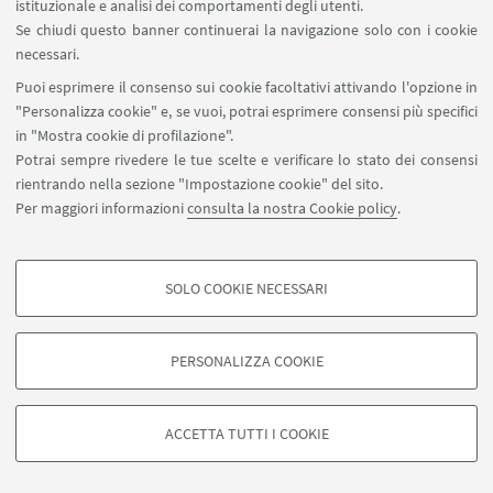
dialogica e si divide in tre libri. Ambientato a
istituzionale e analisi dei comportamenti degli utenti.
Se chiudi questo banner continuerai la navigazione solo con i cookie
Venezia, nel 1502, il dialogo mette in scena una
necessari.
discussione sulla «volgar lingua» avvenuta nel
Puoi esprimere il consenso sui cookie facoltativi attivando l'opzione in
palazzo di Carlo Bembo (1472-1503), il fratello di
"Personalizza cookie" e, se vuoi, potrai esprimere consensi più specifici
Pietro, tra Giuliano de' Medici (1479-1516; figlio di
in "Mostra cookie di profilazione".
Lorenzo il Magnifico), Federico Fregoso (1480 ca-
Potrai sempre rivedere le tue scelte e verificare lo stato dei consensi
1541; amico intimo di Bembo), Ercole Strozzi (1473-
rientrando nella sezione "Impostazione cookie" del sito.
Per maggiori informazioni
consulta la nostra Cookie policy
.
1508; poeta latino ferrarese) e il padrone di casa. Il
primo libro traccia una sorta di "storia della lingua"
volgare, dai suoi rapporti con il latino e il
SOLO COOKIE NECESSARI
provenzale, alle sue caratteristiche specifiche. Il
COOKIE DI PROFILAZIONE - FACOLTATIVI
secondo ha un carattere più propriamente retorico
Si tratta di cookie utilizzati per analizzare le caratteristiche della navigazione
e stilistico e affronta in particolare i concetti di
PERSONALIZZA COOKIE
degli utenti, creare profili in base al loro comportamento sul sito, per analisi
«gravità» e «piacevolezza» e quello, fondamentale,
di marketing.
Mostra cookie di profilazione
di «
variatio
». Nel terzo libro invece è approntata
ACCETTA TUTTI I COOKIE
una vera e propria grammatica del volgare
Google/Youtube Video
letterario, con un'amplissima esemplificazione.