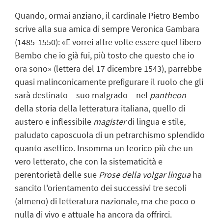
Quando, ormai anziano, il cardinale Pietro Bembo
scrive alla sua amica di sempre Veronica Gambara
(1485-1550): «E vorrei altre volte essere quel libero
Bembo che io già fui, più tosto che questo che io
ora sono» (lettera del 17 dicembre 1543), parrebbe
quasi malinconicamente prefigurare il ruolo che gli
sarà destinato – suo malgrado – nel
pantheon
della storia della letteratura italiana, quello di
austero e inflessibile
magister
di lingua e stile,
paludato caposcuola di un petrarchismo splendido
quanto asettico. Insomma un teorico più che un
vero letterato, che con la sistematicità e
perentorietà delle sue
Prose della volgar lingua
ha
sancito l'orientamento dei successivi tre secoli
(almeno) di letteratura nazionale, ma che poco o
nulla di vivo e attuale ha ancora da offrirci.