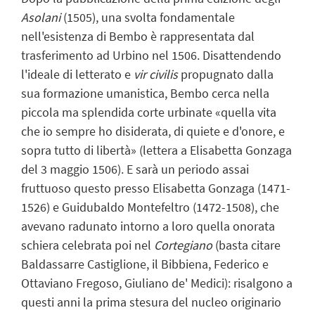
Asolani
(1505), una svolta fondamentale
nell'esistenza di Bembo è rappresentata dal
trasferimento ad Urbino nel 1506. Disattendendo
l'ideale di letterato e
vir civilis
propugnato dalla
sua formazione umanistica, Bembo cerca nella
piccola ma splendida corte urbinate «quella vita
che io sempre ho disiderata, di quiete e d'onore, e
sopra tutto di libertà» (lettera a Elisabetta Gonzaga
del 3 maggio 1506). E sarà un periodo assai
fruttuoso questo presso Elisabetta Gonzaga (1471-
1526) e Guidubaldo Montefeltro (1472-1508), che
avevano radunato intorno a loro quella onorata
schiera celebrata poi nel
Cortegiano
(basta citare
Baldassarre Castiglione, il Bibbiena, Federico e
Ottaviano Fregoso, Giuliano de' Medici): risalgono a
questi anni la prima stesura del nucleo originario