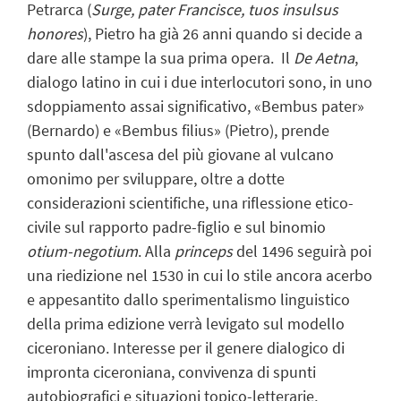
Petrarca (
Surge, pater Francisce, tuos insulsus
honores
), Pietro ha già 26 anni quando si decide a
dare alle stampe la sua prima opera. Il
De Aetna
,
dialogo latino in cui i due interlocutori sono, in uno
sdoppiamento assai significativo, «Bembus pater»
(Bernardo) e «Bembus filius» (Pietro), prende
spunto dall'ascesa del più giovane al vulcano
omonimo per sviluppare, oltre a dotte
considerazioni scientifiche, una riflessione etico-
civile sul rapporto padre-figlio e sul binomio
otium-negotium
. Alla
princeps
del 1496 seguirà poi
una riedizione nel 1530 in cui lo stile ancora acerbo
e appesantito dallo sperimentalismo linguistico
della prima edizione verrà levigato sul modello
ciceroniano. Interesse per il genere dialogico di
impronta ciceroniana, convivenza di spunti
autobiografici e situazioni topico-letterarie,