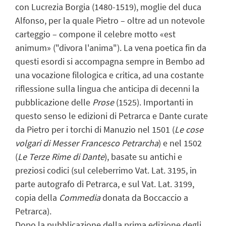
con Lucrezia Borgia (1480-1519), moglie del duca
Alfonso, per la quale Pietro – oltre ad un notevole
carteggio – compone il celebre motto «est
animum» ("divora l'anima"). La vena poetica fin da
questi esordi si accompagna sempre in Bembo ad
una vocazione filologica e critica, ad una costante
riflessione sulla lingua che anticipa di decenni la
pubblicazione delle
Prose
(1525). Importanti in
questo senso le edizioni di Petrarca e Dante curate
da Pietro per i torchi di Manuzio nel 1501 (
Le cose
volgari di Messer Francesco Petrarcha
) e nel 1502
(
Le Terze Rime di Dante
), basate su antichi e
preziosi codici (sul celeberrimo Vat. Lat. 3195, in
parte autografo di Petrarca, e sul Vat. Lat. 3199,
copia della
Commedia
donata da Boccaccio a
Petrarca).
Dopo la pubblicazione della prima edizione degli