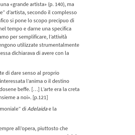
e una «grande artista» (p. 140), ma
ite” d’artista, secondo il complesso
afico si pone lo scopo precipuo di
o nel tempo e darne una specifica
iamo per semplificare, l’attività
vengono utilizzate strumentalmente
tessa dichiarava di avere con la
nte di dare senso al proprio
interessata l’anima o il destino
dosene beffe. […] L’arte era la creta
nsieme a noi». [p.121]
timoniale” di
Adelaida
e la
 sempre all’opera, piuttosto che