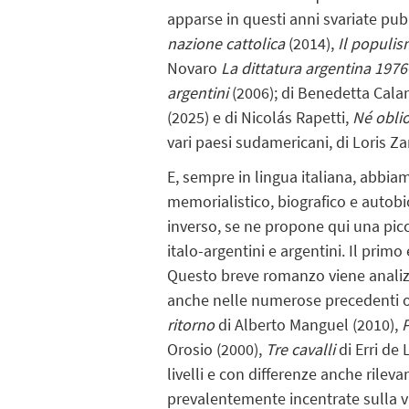
apparse in questi anni svariate pub
nazione cattolica
(2014),
Il populis
Novaro
La dittatura argentina 197
argentini
(2006); di Benedetta Cal
(2025) e di Nicolás Rapetti,
Né obli
vari paesi sudamericani, di Loris Z
E, sempre in lingua italiana, abbia
memorialistico, biografico e autob
inverso, se ne propone qui una piccol
italo-argentini e argentini. Il prim
Questo breve romanzo viene analizz
anche nelle numerose precedenti o
ritorno
di Alberto Manguel (2010),
P
Orosio (2000),
Tre cavalli
di Erri de 
livelli e con differenze anche rilev
prevalentemente incentrate sulla vi