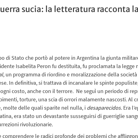
erra sucia: la letteratura racconta l
o di Stato che portò al potere in Argentina la giunta milita
sidente Isabelita Peron fu destituita, fu proclamata la legge 
al
, un programma di riordino e moralizzazione della società e
. In definitiva, si trattava di incanalare le spinte populiste,
 ogni costo, anche con il terrore. Ne seguì un periodo di repr
rapimenti, torture, una scia di orrori malamente nascosti. Al c
 molte delle quali sparite nel nulla, i
desaparecidos
. Era l
latina, era stato un devastante susseguirsi di guerriglie san
rrezioni rivoluzionarie.
e comprendere le radici profonde dei problemi che affliggono