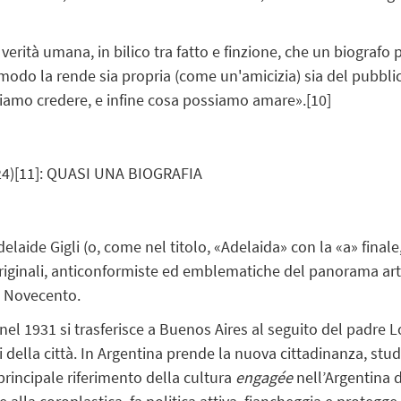
i verità umana, in bilico tra fatto e finzione, che un biograf
tal modo la rende sia propria (come un'amicizia) sia del pubb
iamo credere, e infine cosa possiamo amare».
[10]
24)
[11]
: QUASI UNA BIOGRAFIA
 Adelaide Gigli (o, come nel titolo, «Adelaida» con la «a» fin
riginali, anticonformiste ed emblematiche del panorama artis
el Novecento.
nel 1931 si trasferisce a Buenos Aires al seguito del padre 
i della città. In Argentina prende la nuova cittadinanza, studia
principale riferimento della cultura
engagée
nell’Argentina d