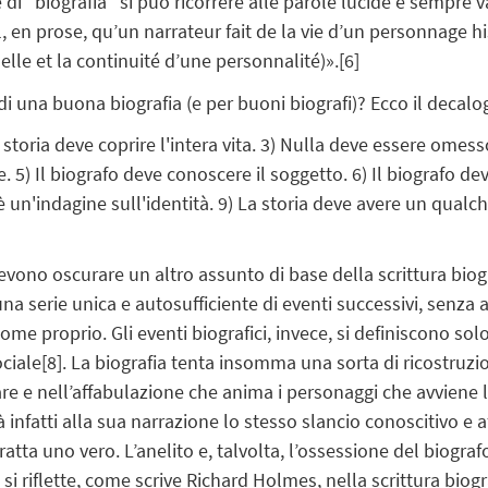
 di “biografia” si può ricorrere alle parole lucide e sempre 
ral, en prose, qu’un narrateur fait de la vie d’un personnage h
elle et la continuité d’une personnalité)».
[6]
e di una buona biografia (e per buoni biografi)? Ecco il dec
 storia deve coprire l'intera vita. 3) Nulla deve essere omess
. 5) Il biografo deve conoscere il soggetto. 6) Il biografo dev
è un'indagine sull'identità. 9) La storia deve avere un qualche
vono oscurare un altro assunto di base della scrittura biogr
 serie unica e autosufficiente di eventi successivi, senza a
e proprio. Gli eventi biografici, invece, si definiscono solo
ociale
[8]
. La biografia tenta insomma una sorta di ricostruzion
are e nell’affabulazione che anima i personaggi che avviene 
infatti alla sua narrazione lo stesso slancio conoscitivo e a
ratta uno vero. L’anelito e, talvolta, l’ossessione del biograf
i riflette, come scrive Richard Holmes, nella scrittura biogr