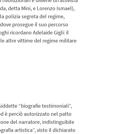
i rivoluzionari e diviene un’attivista
aida, detta Mini, e Lorenzo Ismael),
lla polizia segreta del regime,
, dove prosegue il suo percorso
ghi ricordano Adelaide Gigli: il
 le altre vittime del regime militare
iddette “biografie testimoniali”,
ed è perciò autorizzato nel patto
zione del narratore, indistinguibile
fia artistica”, visto il dichiarato