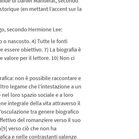
valide di Daniel Mandélat, secondo
istorique (en mettant l’accent sur la
alogo, secondo Hermione Lee:
o o nascosto. 4) Tutte le fonti
e essere obiettivo. 7) La biografia è
 valore per il lettore. 10) Non ci
afica: non è possibile raccontare e
ltro legame che l’intestazione a un
 nel loro spazio sociale e a loro
e integrale della vita attraverso il
l’osculazione tra genere biografico
ffettivo del romanziere verso il suo
o
[9]
verso ciò che non ha
afica e nelle contrastanti valenze