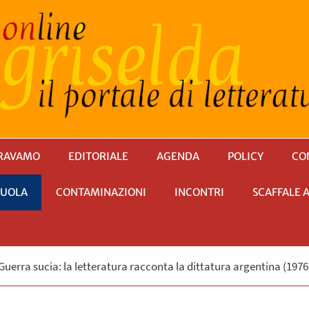
RAVAMO
EDITORIALE
AGENDA
POLICY
CO
CUOLA
CONTAMINAZIONI
INCONTRI
SCAFFALE 
Guerra sucia: la letteratura racconta la dittatura argentina (197