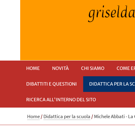
HOME
NOVITÀ
CHI SIAMO
COME E
DIBATTITI E QUESTIONI
DIDATTICA PER LA S
RICERCA ALL'INTERNO DEL SITO
Home
/
Didattica per la scuola
/
Michele Abbati - La 