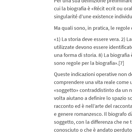
Per una sua definizione preliminare
cui la biografia è «Récit ecrit ou o
singularité d’une existence individu
Ma quali sono, in pratica, le regol
«1) La storia deve essere vera. 2) La
utilizzate devono essere identificate
una forma di storia. 8) La biografia 
sono regole per la biografia».
[7]
Queste indicazioni operative non de
comprendere una vita reale come una
«soggetto» contraddistinto da un nom
volta aiutano a definire lo spazio s
racconto ed è nell’arte del raccont
e genere romanzesco. Il biografo dà 
soggetto, con la differenza che ne t
conosciuto o che è andato perduto s