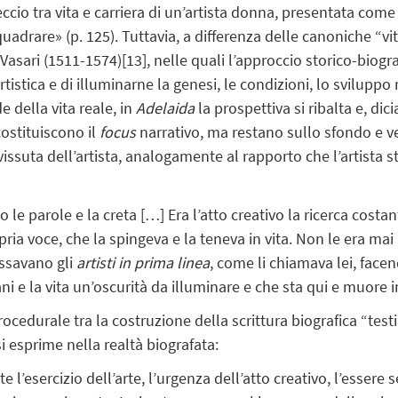
reccio tra vita e carriera di un’artista donna, presentata com
quadrare» (p. 125). Tuttavia, a differenza delle canoniche “v
Vasari (1511-1574)
[13]
, nelle quali l’approccio storico-biogr
rtistica e di illuminarne la genesi, le condizioni, lo svilupp
e della vita reale, in
Adelaida
la prospettiva si ribalta e, dic
costituiscono il
focus
narrativo, ma restano sullo sfondo e 
 vissuta dell’artista, analogamente al rapporto che l’artista s
o le parole e la creta […] Era l’atto creativo la ricerca costa
ria voce, che la spingeva e la teneva in vita. Non le era mai 
essavano gli
artisti in prima linea
, come li chiamava lei, facen
i e la vita un’oscurità da illuminare e che sta qui e muore i
cedurale tra la costruzione della scrittura biografica “tes
si esprime nella realtà biografata:
e l’esercizio dell’arte, l’urgenza dell’atto creativo, l’essere