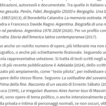
blicazioni, autorevoli e documentate. Tra quelle in italiano
mo gesuita. Perón, Fidel, Bergoglio (2020)
e
Bergoglio. Una bi
6-1983
(2013); di Benedetta Calandra
La memoria ostinata.
H
andra e Francesco Davide Ragno
Argentina. Biografia di una 
o né perdono. Argentina 1976-2026
(2026).
Per un profilo co
anatta
Storia dell’America latina contemporanea
(2017).
mo anche un nutrito numero di opere, più letterarie ma non 
iografico, o anche più schiettamente finzionale. Seguendo
a rappresentativa selezione. Si tratta di testi scritti negli ul
o e di più recente pubblicazione è
Adelaida
(2024),
dello scrit
ato più ampiamente, come “testo pilota”, per individuare ca
pere dello stesso filone. Seguono
La solitudine del sovvers
rima della fine. Racconto di un secolo
di Ernesto Sábato (2
Luca (1999),
Le irregolari: Buenos Aires horror tour
di Massimo
anti, sono opere di tema politico, o anche intenzionalmente p
ta privata e intima di personaggi normali, se non oscuri, vi