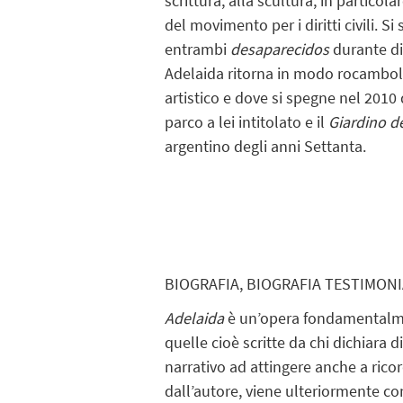
scrittura, alla scultura, in particola
del movimento per i diritti civili. S
entrambi
desaparecidos
durante dit
Adelaida ritorna in modo rocamboles
artistico e dove si spegne nel 2010 
parco a lei intitolato e il
Giardino de
argentino degli anni Settanta.
BIOGRAFIA, BIOGRAFIA TESTIMONI
Adelaida
è un’opera fondamentalment
quelle cioè scritte da chi dichiara
narrativo ad attingere anche a ric
dall’autore, viene ulteriormente co