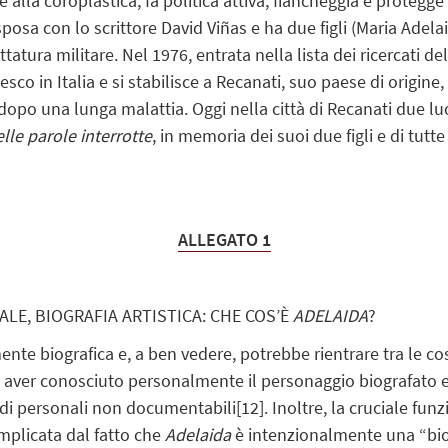
re alla coroplastica, fa politica attiva, fiancheggia e protegge 
i sposa con lo scrittore David Viñas e ha due figli (Maria Adel
tatura militare. Nel 1976, entrata nella lista dei ricercati de
co in Italia e si stabilisce a Recanati, suo paese di origine
dopo una lunga malattia. Oggi nella città di Recanati due luo
lle parole interrotte
, in memoria dei suoi due figli e di tutte
ALLEGATO 1
ALE, BIOGRAFIA ARTISTICA: CHE COS’È
ADELAIDA
?
e biografica e, a ben vedere, potrebbe rientrare tra le cos
 di aver conosciuto personalmente il personaggio biografato 
ordi personali non documentabili
[12]
. Inoltre, la cruciale fun
mplicata dal fatto che
Adelaida
è intenzionalmente una “biogra