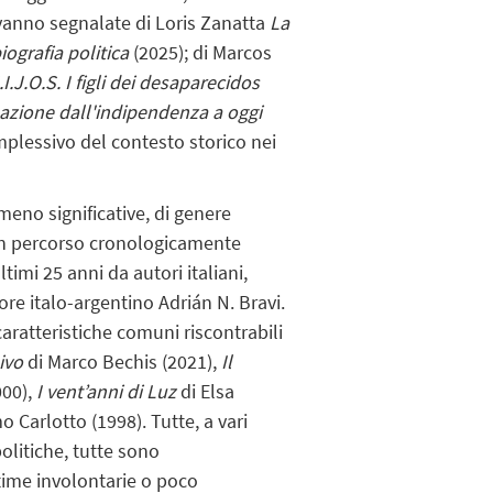
 vanno segnalate di Loris Zanatta
La
ografia politica
(2025); di Marcos
.I.J.O.S. I figli dei desaparecidos
nazione dall'indipendenza a oggi
mplessivo del contesto storico nei
meno significative, di genere
 un percorso cronologicamente
timi 25 anni da autori italiani,
tore italo-argentino Adrián N. Bravi.
ratteristiche comuni riscontrabili
ivo
di Marco Bechis (2021),
Il
000),
I vent’anni di Luz
di Elsa
 Carlotto (1998). Tutte, a vari
olitiche, tutte sono
ttime involontarie o poco