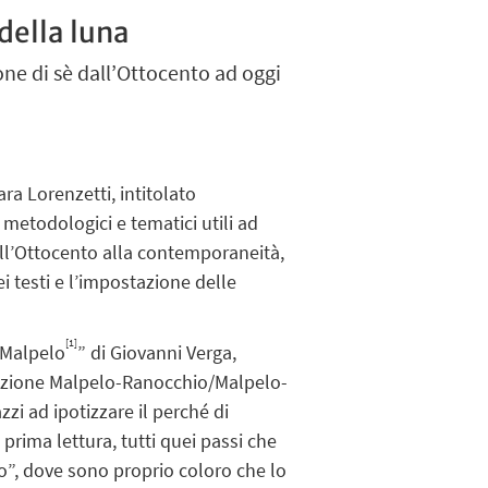
della luna
ione di sè dall’Ottocento ad oggi
ra Lorenzetti, intitolato
 metodologici e tematici utili ad
 dall’Ottocento alla contemporaneità,
ei testi e l’impostazione delle
[1]
o Malpelo
” di Giovanni Verga,
relazione Malpelo-Ranocchio/Malpelo-
zi ad ipotizzare il perché di
prima lettura, tutti quei passi che
to”, dove sono proprio coloro che lo