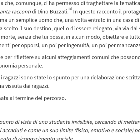
 ma che, comunque, ci ha permesso di traghettare la tematica d
[5]
anta racconti
di Dino Buzzati.
In questo racconto il protag
ma un semplice uomo che, una volta entrato in una casa di
 ha scelto il suo destino, quello di essere relegato, via via dal
lla morte, senza che lui possa, in alcun modo, obiettare e tutt
umenti per opporsi, un po’ per ingenuità, un po’ per mancanza
ne per riflettere su alcuni atteggiamenti comuni che possono
utonomia personale.
 ai ragazzi sono state lo spunto per una rielaborazione scrit
a vissuta dai ragazzi.
nata al termine del percorso.
unto di vista di uno studente invisibile, cercando di metter
tti accaduti e come un suo limite (fisico, emotivo e sociale) p
mento di riconoscimento sociale.