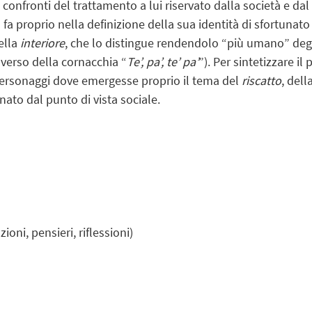
confronti del trattamento a lui riservato dalla società e dal 
o fa proprio nella definizione della sua identità di sfortunat
ella
interiore
, che lo distingue rendendolo “più umano” degl
 verso della cornacchia “
Te’, pa’, te’ pa’
”). Per sintetizzare i
 personaggi dove emergesse proprio il tema del
riscatto
, dell
ato dal punto di vista sociale.
ioni, pensieri, riflessioni)