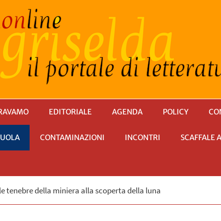
RAVAMO
EDITORIALE
AGENDA
POLICY
CO
CUOLA
CONTAMINAZIONI
INCONTRI
SCAFFALE 
le tenebre della miniera alla scoperta della luna