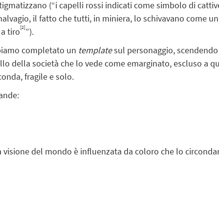
gmatizzano (“i capelli rossi indicati come simbolo di cattive
malvagio, il fatto che tutti, in miniera, lo schivavano come
[2]
a tiro
”).
bbiamo completato un
template
sul personaggio, scendendo 
llo della società che lo vede come emarginato, escluso a qu
conda, fragile e solo.
ande:
 visione del mondo è influenzata da coloro che lo circond