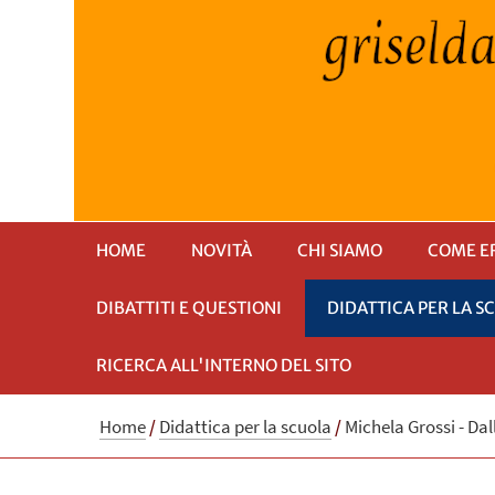
HOME
NOVITÀ
CHI SIAMO
COME E
DIBATTITI E QUESTIONI
DIDATTICA PER LA S
RICERCA ALL'INTERNO DEL SITO
Home
/
Didattica per la scuola
/
Michela Grossi - Dal