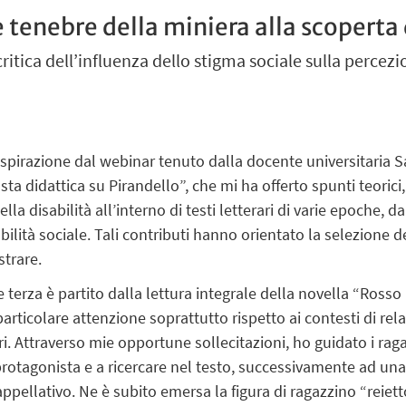
e tenebre della miniera alla scoperta 
critica dell’influenza dello stigma sociale sulla percez
ispirazione dal webinar tenuto dalla docente universitaria Sa
sta didattica su Pirandello”, che mi ha offerto spunti teorici,
lla disabilità all’interno di testi letterari di varie epoche,
bilità sociale. Tali contributi hanno orientato la selezione d
strare.
e terza è partito dalla lettura integrale della novella “Ross
 particolare attenzione soprattutto rispetto ai contesti di 
Attraverso mie opportune sollecitazioni, ho guidato i ragaz
protagonista e a ricercare nel testo, successivamente ad una 
pellativo. Ne è subito emersa la figura di ragazzino “reiet