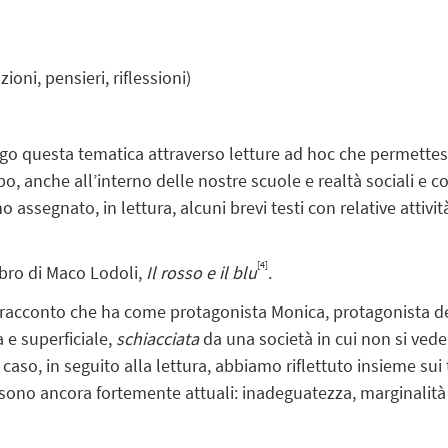
ioni, pensieri, riflessioni)
ngo questa tematica attraverso letture ad hoc che permettes
po, anche all’interno delle nostre scuole e realtà sociali 
assegnato, in lettura, alcuni brevi testi con relative attività
[4]
libro di Maco Lodoli,
Il rosso e il blu
.
el racconto che ha come protagonista Monica, protagonista de
 e superficiale,
schiacciata
da una società in cui non si vede
caso, in seguito alla lettura, abbiamo riflettuto insieme su
no ancora fortemente attuali: inadeguatezza, marginalità e 