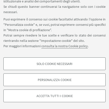
istituzionale e analisi dei comportamenti degli utenti.
modelli a volatilità stocastica parzialmente osservati.
Se chiudi questo banner continuerai la navigazione solo con i cookie
- Metodi SMC per il prezzaggio di opzioni finanziarie o (in
necessari.
alternativa) metodi SMC e applicazioni a modelli
Puoi esprimere il consenso sui cookie facoltativi attivando l'opzione in
dinamici e stocastici di equilibrio generale (DSGE) in
"Personalizza cookie" e, se vuoi, potrai esprimere consensi più specifici
econometria.
in "Mostra cookie di profilazione".
Potrai sempre rivedere le tue scelte e verificare lo stato dei consensi
La prima parte del corso sarà dedicata allo studio della
rientrando nella sezione "Impostazione cookie" del sito.
teoria degli HMMs, allo studio dei problemi associati e
Per maggiori informazioni
consulta la nostra Cookie policy
.
alla soluzione offerta dai metodi SMC, la seconda sarà
invece dedicata all'implementazione degli algoritmi
SMC al computer (R, Matlab) per la calibrazione di
SOLO COOKIE NECESSARI
Seguici su:
semplici modelli di volatilità stocastica.
COOKIE DI PROFILAZIONE - FACOLTATIVI
Si tratta di cookie utilizzati per analizzare le caratteristiche della navigazione
PERSONALIZZA COOKIE
Docente:
degli utenti, creare profili in base al loro comportamento sul sito, per analisi
di marketing.
Pieralberto Guarniero
©Copyright 2026 - ALMA MATER STUDIORUM - Università di
Mostra cookie di profilazione
Bologna - Via Zamboni, 33 - 40126 Bologna - PI: 01131710376 -
ACCETTA TUTTI I COOKIE
CF: 80007010376 -
Privacy
-
Note legali
-
Impostazioni Cookie
Google/Youtube Video