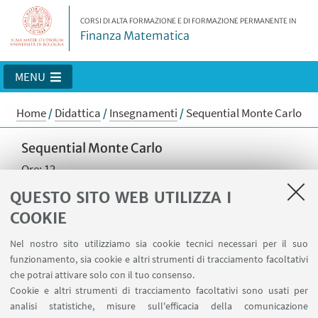
CORSI DI ALTA FORMAZIONE E DI FORMAZIONE PERMANENTE IN
Finanza Matematica
MENU
Home
/
Didattica
/
Insegnamenti
/
Sequential Monte Carlo
Sequential Monte Carlo
Ore: 12
Contenuti del corso:
QUESTO SITO WEB UTILIZZA I
COOKIE
Sequential Monte Carlo e applicazioni alla finanza
- Hidden Markov Models (HMMs) per la rappresentazione
Nel nostro sito utilizziamo sia cookie tecnici necessari per il suo
di modelli di volatilità stocastica parzialmente
funzionamento, sia cookie e altri strumenti di tracciamento facoltativi
osservati.
che potrai attivare solo con il tuo consenso.
Cookie e altri strumenti di tracciamento facoltativi sono usati per
- Metodi Sequential Monte Carlo (SMC) per la risoluzione
analisi statistiche, misure sull'efficacia della comunicazione
delle problematiche relative agli HMMs. Calibrazione di