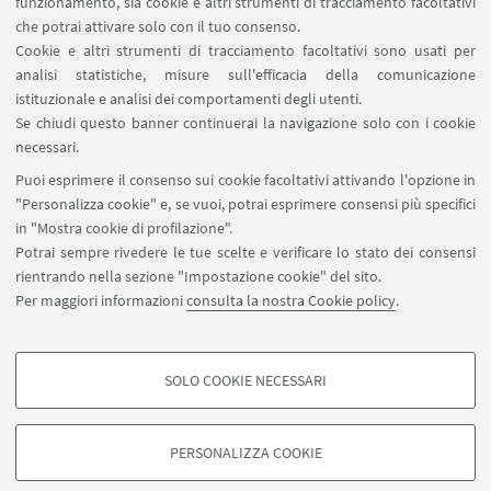
funzionamento, sia cookie e altri strumenti di tracciamento facoltativi
15
APRILE
2026
dalle 11:00 alle 13:00
che potrai attivare solo con il tuo consenso.
DATA:
Cookie e altri strumenti di tracciamento facoltativi sono usati per
Aula 1, Piazza Scaravilli, Bologna
LUOGO:
analisi statistiche, misure sull'efficacia della comunicazione
istituzionale e analisi dei comportamenti degli utenti.
Se chiudi questo banner continuerai la navigazione solo con i cookie
IN EVIDENZA
necessari.
Puoi esprimere il consenso sui cookie facoltativi attivando l'opzione in
IDA X - Dallapiazza
[ .pdf 247Kb ]
"Personalizza cookie" e, se vuoi, potrai esprimere consensi più specifici
in "Mostra cookie di profilazione".
Potrai sempre rivedere le tue scelte e verificare lo stato dei consensi
rientrando nella sezione "Impostazione cookie" del sito.
Per maggiori informazioni
consulta la nostra Cookie policy
.
Studio 60, Via Cartoleria 5 - 40124 Bologna
nahid.norozi2@unibo.it
SOLO COOKIE NECESSARI
COOKIE DI PROFILAZIONE - FACOLTATIVI
Si tratta di cookie utilizzati per analizzare le caratteristiche della navigazione
PERSONALIZZA COOKIE
degli utenti, creare profili in base al loro comportamento sul sito, per analisi
di marketing.
©Copyright 2026 - ALMA MATER STUDIORUM - Università di