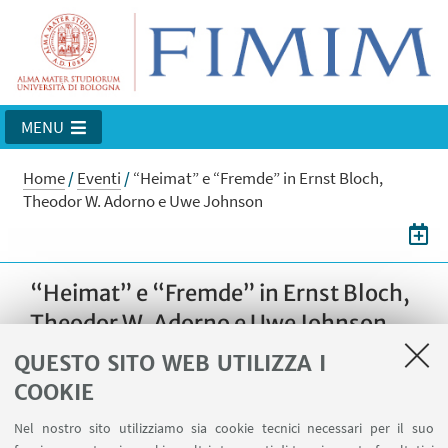
MENU
Home
/
Eventi
/
“Heimat” e “Fremde” in Ernst Bloch,
Theodor W. Adorno e Uwe Johnson
“Heimat” e “Fremde” in Ernst Bloch,
Theodor W. Adorno e Uwe Johnson
Seminario tenuto dal Prof. Michael
QUESTO SITO WEB UTILIZZA I
Dallapiazza con la partecipoazione di Chiara
COOKIE
Conterno
Nel nostro sito utilizziamo sia cookie tecnici necessari per il suo