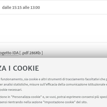
6
dalle 15:15 alle 13:00
rogetto IDA
[ .pdf 286Kb ]
ZA I COOKIE
uo funzionamento, sia cookie e altri strumenti di tracciamento facoltativi che 
er analisi statistiche, misure sull'efficacia della comunicazione istituzionale
ookie necessari.
ione in "Personalizza cookie" e, se vuoi, potrai esprimere consensi più specif
onsensi rientrando nella sezione "Impostazione cookie" del sito.
io 60, Via Cartoleria 5 - 40124 Bologna
nahid.norozi2@unibo