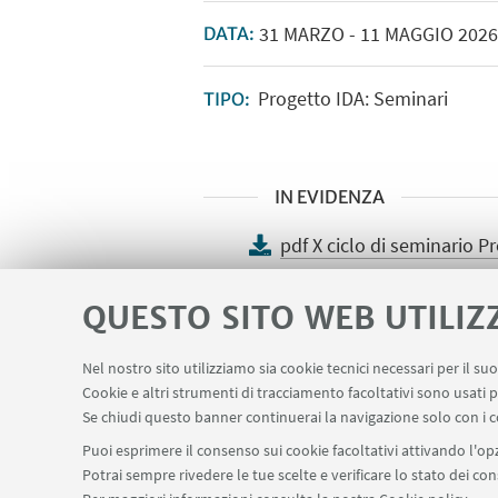
31
MARZO
-
11
MAGGIO
202
DATA:
Progetto IDA: Seminari
TIPO:
IN EVIDENZA
pdf X ciclo di seminario P
QUESTO SITO WEB UTILIZ
Nel nostro sito utilizziamo sia cookie tecnici necessari per il s
Cookie e altri strumenti di tracciamento facoltativi sono usati p
Se chiudi questo banner continuerai la navigazione solo con i c
Puoi esprimere il consenso sui cookie facoltativi attivando l'opz
Potrai sempre rivedere le tue scelte e verificare lo stato dei c
Stud