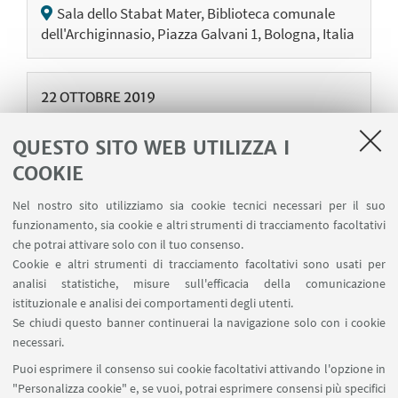
Sala dello Stabat Mater, Biblioteca comunale
dell'Archiginnasio, Piazza Galvani 1, Bologna, Italia
22
OTTOBRE
2019
Sulla storia del Bologna e lo scudetto del
QUESTO SITO WEB UTILIZZA I
1964. Conferenza di Matteo Marani.
COOKIE
Coordinano Stefano Martelli e Carlo Caliceti
Sala dello Stabat Mater, Biblioteca comunale
Nel nostro sito utilizziamo sia cookie tecnici necessari per il suo
dell'Archiginnasio, Piazza Galvani 1, Bologna, Italia
funzionamento, sia cookie e altri strumenti di tracciamento facoltativi
che potrai attivare solo con il tuo consenso.
Cookie e altri strumenti di tracciamento facoltativi sono usati per
analisi statistiche, misure sull'efficacia della comunicazione
21
OTTOBRE
2019
istituzionale e analisi dei comportamenti degli utenti.
Conferimento del Premio “Il Portico d’oro –
Se chiudi questo banner continuerai la navigazione solo con i cookie
Jacques Le Goff” a Marco Cattaneo (National
necessari.
Geograpic)
Puoi esprimere il consenso sui cookie facoltativi attivando l'opzione in
Sala dello Stabat Mater, Biblioteca comunale
"Personalizza cookie" e, se vuoi, potrai esprimere consensi più specifici