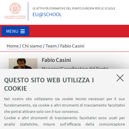
LE ATTIVITÀ FORMATIVE DEL PUNTO EUROPA PER LE SCUOLE
EU@SCHOOL
MENU
Home
/
Chi siamo
/
Team
/
Fabio Casini
Fabio Casini
Manager/Coordinatore del Punto
Europa
QUESTO SITO WEB UTILIZZA I
Approfondisci
COOKIE
fabio.casini@unibo.it
Nel nostro sito utilizziamo sia cookie tecnici necessari per il suo
Allegato
[313Kb .pdf]
funzionamento, sia cookie e altri strumenti di tracciamento facoltativi
che potrai attivare solo con il tuo consenso.
Cookie e altri strumenti di tracciamento facoltativi sono usati per
Fabio Casini
è nato a Firenze il 28 settembre 1968 e ha
analisi statistiche, misure sull'efficacia della comunicazione