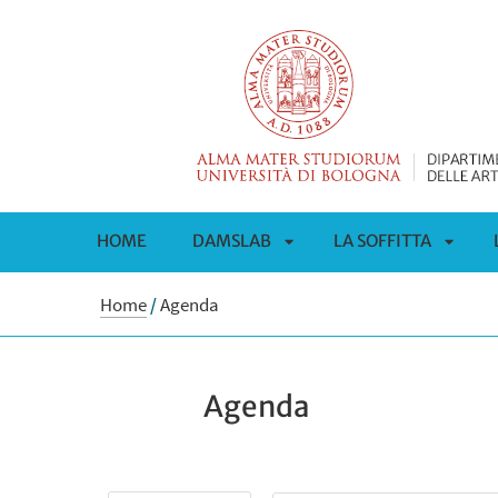
HOME
DAMSLAB
LA SOFFITTA
APRI
APRI
Home
/
Agenda
SOTTOMENÙ
SOTT
Agenda