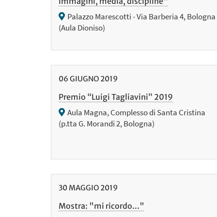
immagini, media, discipline"
Palazzo Marescotti - Via Barberia 4, Bologna
(Aula Dioniso)
06
GIUGNO
2019
Premio “Luigi Tagliavini” 2019
Aula Magna, Complesso di Santa Cristina
(p.tta G. Morandi 2, Bologna)
30
MAGGIO
2019
Mostra: "mi ricordo..."