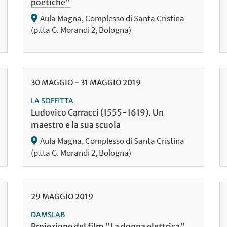
poetiche"
Aula Magna, Complesso di Santa Cristina
(p.tta G. Morandi 2, Bologna)
30
MAGGIO
-
31
MAGGIO
2019
LA SOFFITTA
Ludovico Carracci (1555-1619). Un
maestro e la sua scuola
Aula Magna, Complesso di Santa Cristina
(p.tta G. Morandi 2, Bologna)
29
MAGGIO
2019
DAMSLAB
Proiezione del film "La donna elettrica"