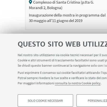
Complesso di Santa Cristina (p.tta G.
Morandi 2, Bologna)
Inaugurazione della mostra in programma dal
30 maggio all'11 giugno del 2019
QUESTO SITO WEB UTILIZ
Nel nostro sito utilizziamo sia cookie tecnici necessari per il s
«
Cookie e altri strumenti di tracciamento facoltativi sono usati p
Pre
Se chiudi questo banner continuerai la navigazione solo con i c
12
ele
Puoi esprimere il consenso sui cookie facoltativi attivando l'opz
Potrai sempre rivedere le tue scelte e verificare lo stato dei c
Per maggiori informazioni
consulta la nostra Cookie policy
.
SOLO COOKIE NECESSARI
PERSONALIZZ
©Copyright 2026 - ALMA MATER STUDIORUM - Università 
COOKIE DI PROFILAZIONE - FACOLTATIVI