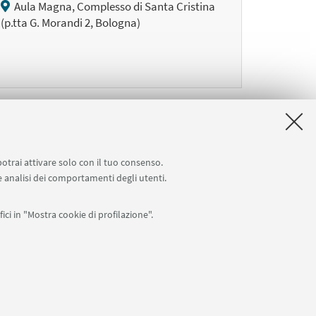
Aula Magna, Complesso di Santa Cristina
(p.tta G. Morandi 2, Bologna)
24
potrai attivare solo con il tuo consenso.
Successivi
 e analisi dei comportamenti degli utenti.
12
elementi
»
ici in "Mostra cookie di profilazione".
Seguici su:
0007010376 -
Privacy
-
Note legali
-
Impostazioni Cookie
I