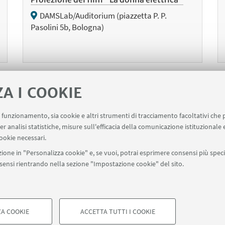
DAMSLab/Auditorium (piazzetta P. P.
Pasolini 5b, Bologna)
ZA I COOKIE
1
113
114
115
117
118
119
1
...
116
...
uo funzionamento, sia cookie e altri strumenti di tracciamento facoltativi che 
er analisi statistiche, misure sull'efficacia della comunicazione istituzionale
cedenti
ookie necessari.
menti
ione in "Personalizza cookie" e, se vuoi, potrai esprimere consensi più specif
onsensi rientrando nella sezione "Impostazione cookie" del sito.
A COOKIE
ACCETTA TUTTI I COOKIE
di Bologna - Via Zamboni, 33 - 40126 Bologna - PI: 01131710376 - CF: 8
COOKIE TECNICI - NECESSAR