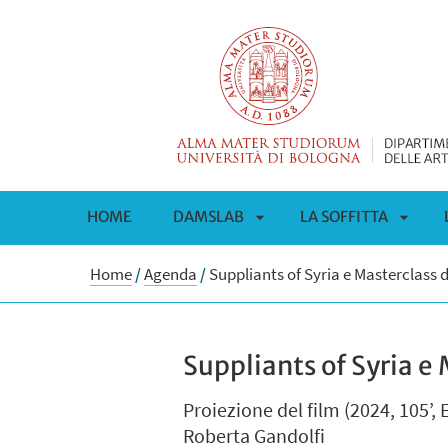
HOME
DAMSLAB
LA SOFFITTA
APRI
APRI
Home
/
Agenda
/
Suppliants of Syria e Masterclass 
SOTTOMENÙ
SOTT
Suppliants of Syria e
Proiezione del film (2024, 105’,
Roberta Gandolfi