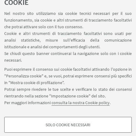
animata da
Carla Cuomo
(Musica),
Enrico Pitozzi
COOKIE
(Teatro) e
Maurilio Pirone
(Storico-sociale), e sarà
Nel nostro sito utilizziamo sia cookie tecnici necessari per il suo
coordinata da
Maurizio Ricciardi
(Storico-sociale).
funzionamento, sia cookie e altri strumenti di tracciamento facoltativi
Dopo i loro interventi tutti i presenti potranno
che potrai attivare solo con il tuo consenso.
Cookie e altri strumenti di tracciamento facoltativi sono usati per
contribuire al dibattito.
analisi statistiche, misure sull'efficacia della comunicazione
istituzionale e analisi dei comportamenti degli utenti.
Se chiudi questo banner continuerai la navigazione solo con i cookie
IN EVIDENZA
necessari.
Puoi esprimere il consenso sui cookie facoltativi attivando l'opzione in
Locandina
[ .pdf 87Kb ]
"Personalizza cookie" e, se vuoi, potrai esprimere consensi più specifici
in "Mostra cookie di profilazione".
Potrai sempre rivedere le tue scelte e verificare lo stato dei consensi
rientrando nella sezione "Impostazione cookie" del sito.
Per maggiori informazioni
consulta la nostra Cookie policy
.
SOLO COOKIE NECESSARI
Seguici su:
COOKIE DI PROFILAZIONE - FACOLTATIVI