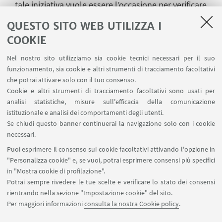
tale iniziativa vuole essere l’occasione per verificare
l’attualità degli esiti conseguiti e delle prospettive
QUESTO SITO WEB UTILIZZA I
critiche aperte da queste due grandi figure nel
COOKIE
campo degli studi storico-artistici, su un vasto
orizzonte geografico e cronologico, che si estende
Nel nostro sito utilizziamo sia cookie tecnici necessari per il suo
funzionamento, sia cookie e altri strumenti di tracciamento facoltativi
dal Medioevo all’età contemporanea.
che potrai attivare solo con il tuo consenso.
Cookie e altri strumenti di tracciamento facoltativi sono usati per
analisi statistiche, misure sull'efficacia della comunicazione
istituzionale e analisi dei comportamenti degli utenti.
IN EVIDENZA
Se chiudi questo banner continuerai la navigazione solo con i cookie
Locandina
[ .pdf 660Kb ]
necessari.
Puoi esprimere il consenso sui cookie facoltativi attivando l'opzione in
Programma
[ .pdf 378Kb ]
"Personalizza cookie" e, se vuoi, potrai esprimere consensi più specifici
in "Mostra cookie di profilazione".
Potrai sempre rivedere le tue scelte e verificare lo stato dei consensi
rientrando nella sezione "Impostazione cookie" del sito.
Per maggiori informazioni
consulta la nostra Cookie policy
.