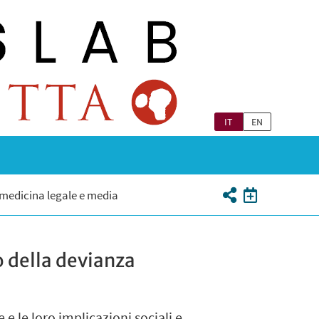
IT
EN
 medicina legale e media
o della devianza
 le loro implicazioni sociali e