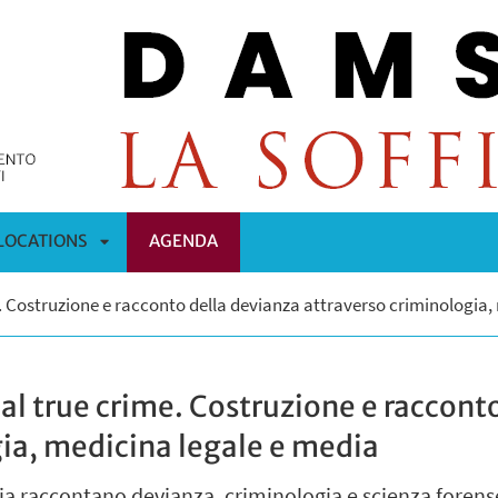
LOCATIONS
AGENDA
APRI
e. Costruzione e racconto della devianza attraverso criminologia,
OMENÙ
SOTTOMENÙ
 al true crime. Costruzione e raccont
gia, medicina legale e media
a raccontano devianza, criminologia e scienza forense e