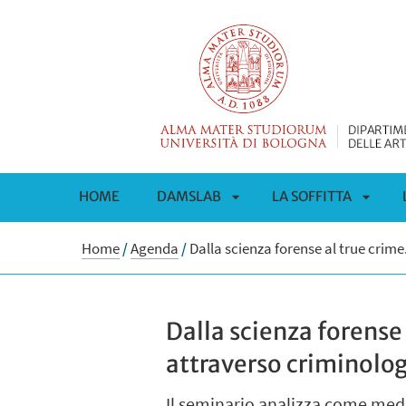
HOME
DAMSLAB
LA SOFFITTA
APRI
APRI
Home
/
Agenda
/
Dalla scienza forense al true crim
SOTTOMENÙ
SOTT
Dalla scienza forense
attraverso criminolo
Il seminario analizza come medi