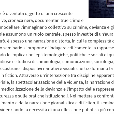
ia è diventata oggetto di una crescente
sive, cronaca nera, documentari true crime e
a modellare l’immaginario collettivo su crimine, devianza e g
ale assumono un ruolo centrale, spesso investite di un’aura di
però, è spesso una narrazione distorta, in cui le complessità
sto seminario si propone di indagare criticamente la rappres
do le implicazioni epistemologiche, politiche e sociali di qu
diose e studiosi di criminologia, comunicazione, sociologia, 
ecostruire i dispositivi narrativi e visuali che trasformano la
in fiction. Attraverso un’intersezione tra discipline apparen
riale, la spettacolarizzazione della violenza, la narrazione de
la medicalizzazione della devianza e l’impatto delle rappre
icurezza e sulle pratiche istituzionali. Nel mettere a confron
imento e della narrazione giornalistica e di fiction, il semina
, evidenziando la necessità di una riflessione pubblica più c