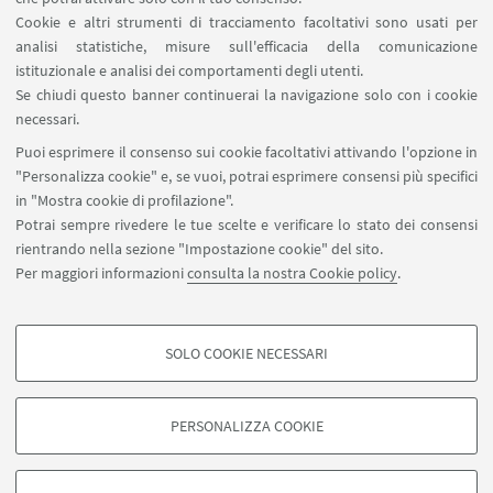
IN EVIDENZA
Cookie e altri strumenti di tracciamento facoltativi sono usati per
analisi statistiche, misure sull'efficacia della comunicazione
Locandina
[ .pdf 2046Kb ]
istituzionale e analisi dei comportamenti degli utenti.
Se chiudi questo banner continuerai la navigazione solo con i cookie
Programma completo "I Mercoledì di
necessari.
S.Cristina"
Puoi esprimere il consenso sui cookie facoltativi attivando l'opzione in
[ .png 1255Kb ]
"Personalizza cookie" e, se vuoi, potrai esprimere consensi più specifici
in "Mostra cookie di profilazione".
Potrai sempre rivedere le tue scelte e verificare lo stato dei consensi
rientrando nella sezione "Impostazione cookie" del sito.
Per maggiori informazioni
consulta la nostra Cookie policy
.
SOLO COOKIE NECESSARI
Seguici su:
COOKIE DI PROFILAZIONE - FACOLTATIVI
Si tratta di cookie utilizzati per analizzare le caratteristiche della navigazione
PERSONALIZZA COOKIE
degli utenti, creare profili in base al loro comportamento sul sito, per analisi
di marketing.
©Copyright 2026 - ALMA MATER STUDIORUM - Università di
Mostra cookie di profilazione
Bologna - Via Zamboni, 33 - 40126 Bologna - PI: 01131710376 -